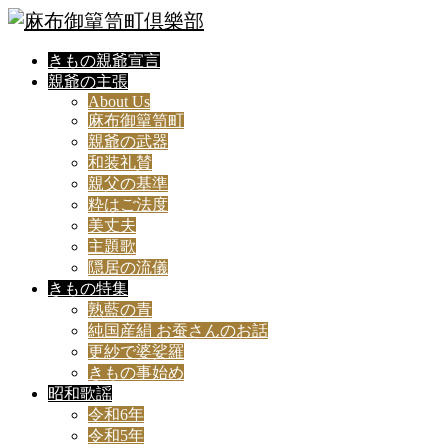
きもの親爺宣言
親爺の主張
About Us
麻布御簞笥町
親爺の武器
和装礼賛
親父の基準
粋はご法度
美丈夫
主題歌
隠居の流儀
きもの特集
熟藍の青
純国産絹 お蚕さんのお話
更紗で婆娑羅
きもの事始め
昭和歌謡
令和6年
令和5年