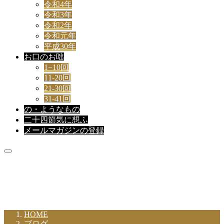
令和4年
令和3年
令和2年
令和元年
平成30年
お口のお咄
1−10回
11-20回
21-30回
31-41回
の・ようなもの
二十四節気に想ふ
メールマガジンの登録
新着記事
HOME
ブログ