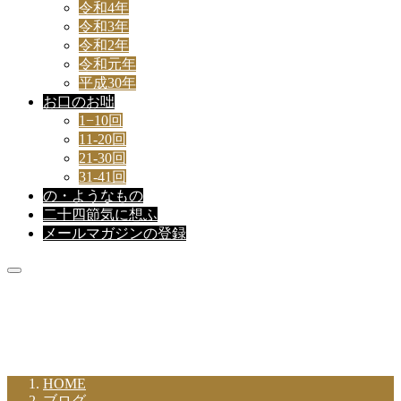
令和4年
令和3年
令和2年
令和元年
平成30年
お口のお咄
1−10回
11-20回
21-30回
31-41回
の・ようなもの
二十四節気に想ふ
メールマガジンの登録
新着記事
HOME
ブログ