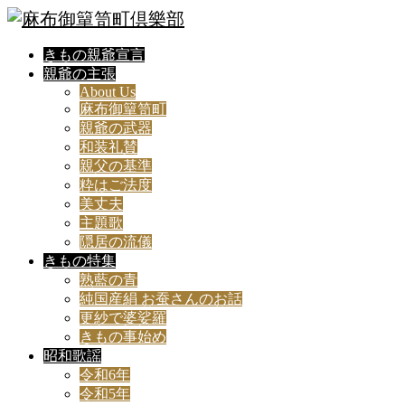
きもの親爺宣言
親爺の主張
About Us
麻布御簞笥町
親爺の武器
和装礼賛
親父の基準
粋はご法度
美丈夫
主題歌
隠居の流儀
きもの特集
熟藍の青
純国産絹 お蚕さんのお話
更紗で婆娑羅
きもの事始め
昭和歌謡
令和6年
令和5年