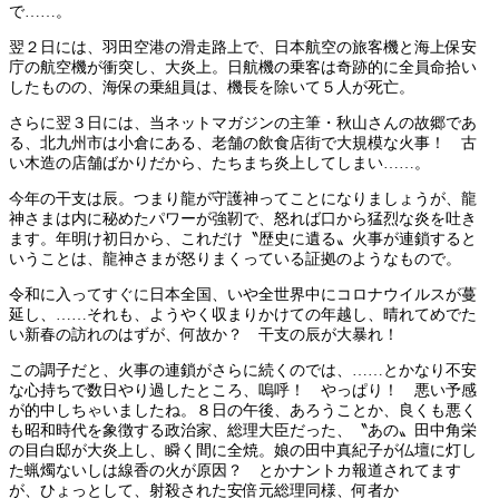
で……。
翌２日には、羽田空港の滑走路上で、日本航空の旅客機と海上保安
庁の航空機が衝突し、大炎上。日航機の乗客は奇跡的に全員命拾い
したものの、海保の乗組員は、機長を除いて５人が死亡。
さらに翌３日には、当ネットマガジンの主筆・秋山さんの故郷であ
る、北九州市は小倉にある、老舗の飲食店街で大規模な火事！ 古
い木造の店舗ばかりだから、たちまち炎上してしまい……。
今年の干支は辰。つまり龍が守護神ってことになりましょうが、龍
神さまは内に秘めたパワーが強靭で、怒れば口から猛烈な炎を吐き
ます。年明け初日から、これだけ〝歴史に遺る〟火事が連鎖すると
いうことは、龍神さまが怒りまくっている証拠のようなもので。
令和に入ってすぐに日本全国、いや全世界中にコロナウイルスが蔓
延し、……それも、ようやく収まりかけての年越し、晴れてめでた
い新春の訪れのはずが、何故か？ 干支の辰が大暴れ！
この調子だと、火事の連鎖がさらに続くのでは、……とかなり不安
な心持ちで数日やり過したところ、嗚呼！ やっぱり！ 悪い予感
が的中しちゃいましたね。８日の午後、あろうことか、良くも悪く
も昭和時代を象徴する政治家、総理大臣だった、〝あの〟田中角栄
の目白邸が大炎上し、瞬く間に全焼。娘の田中真紀子が仏壇に灯し
た蝋燭ないしは線香の火が原因？ とかナントカ報道されてます
が、ひょっとして、射殺された安倍元総理同様、何者か