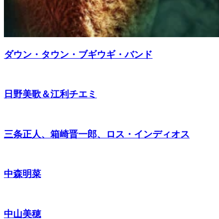
ダウン・タウン・ブギウギ・バンド
日野美歌＆江利チエミ
三条正人、箱崎晋一郎、ロス・インディオス
中森明菜
中山美穂