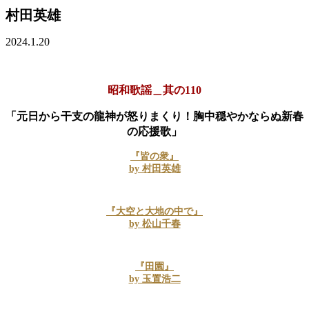
村田英雄
2024.1.20
昭和歌謡＿其の110
「元日から干支の龍神が怒りまくり！胸中穏やかならぬ新春
の応援歌」
『
皆の衆』
by 村田英雄
『大空と大地の中で』
by 松山千春
『田園』
by 玉置浩二