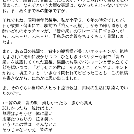
留まった、なんぞという大層な実話は、なかったんじゃないですか
ね。ま、あくまで私の想像ですが。
それでもね、昭和40年代後半、私が小学５、６年の時分でしたが、
わが故郷・蒲田にて、駅前の「呑んべえ横丁」からの帰り道らしき
酔いどれのオッチャンが、『皆の衆』のフレーズを口ずさみなが
ら、ふら～り、ふら～り、千鳥足の光景をちょくちょく目撃しまし
たよ。
また、ある日の銭湯で、背中の観音様が美しいオッチャンが、気持
ちよさげに湯船に浸かりつつ、ひとしきりベリグーな喉で『皆の
衆』を披露してくれた直後、湯船のお湯でパシャーンと音を立てて
顔を拭いつつ、「どうせこの世は そんなとこ、だってよ。ホント
かねぇ、坊主？」と、いきなり問われてビビったことも、この原稿
を書きながら、にわかに思い出しました。
ま、そのぐらい当時の大ヒット流行歌は、庶民の生活に馴染んでい
たのです。
♪～皆の衆 皆の衆 嬉しかったら 腹から笑え
悲しかったら 泣けばよい
無理はよそうぜ 体に悪い
洒落たつもりの 泣き笑い
どうせこの世は そんなとこ
そうじゃないかえ 皆の衆