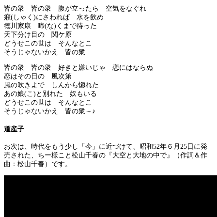
皆の衆 皆の衆 腹が立ったら 空気をなぐれ
癪(しゃく)にさわれば 水を飲め
徳川家康 啼(な)くまで待った
天下分け目の 関ケ原
どうせこの世は そんなとこ
そうじゃないかえ 皆の衆
皆の衆 皆の衆 好きと嫌いじゃ 恋にはならぬ
恋はその日の 風次第
風の吹きよで しんから惚れた
あの娘(こ)と別れた 奴もいる
どうせこの世は そんなとこ
そうじゃないかえ 皆の衆～♪
道産子
お次は、時代をもう少し「今」に近づけて、昭和52年６月25日に発
売された、ちー様こと松山千春の『大空と大地の中で』（作詞＆作
曲：松山千春）です。