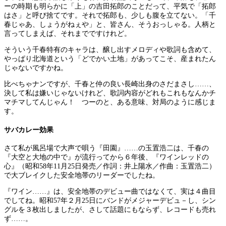
ーの時期も明らかに「上」の吉田拓郎のことだって、平気で「拓郎
はさ」と呼び捨てです。それで拓郎も、少しも腹を立てない。「千
春じゃあ、しょうがねぇや」と、皆さん、そうおっしゃる。人柄と
言ってしまえば、それまでですけれど。
そういう千春特有のキャラは、醸し出すメロディや歌詞も含めて、
やっぱり北海道という「どでかい土地」があってこそ、産まれたん
じゃないですかね。
比べちゃナンですが、千春と仲の良い長崎出身のさだまさし……、
決して私は嫌いじゃないけれど、歌詞内容がどれもこれもなんかチ
マチマしてんじゃん！ つーのと、ある意味、対局のように感じま
す。
サバカレー効果
さて私が風呂場で大声で唄う『田園』……の玉置浩二は、千春の
『大空と大地の中で』が流行ってから６年後、『ワインレッドの
心』（昭和58年11月25日発売／作詞：井上陽水／作曲：玉置浩二）
で大ブレイクした安全地帯のリーダーでしたね。
『ワイン……』は、安全地帯のデビュー曲ではなくて、実は４曲目
でしてね。昭和57年２月25日にバンドがメジャーデビュ－し、シン
グルを３枚出しましたが、さして話題にもならず、レコードも売れ
ず……。