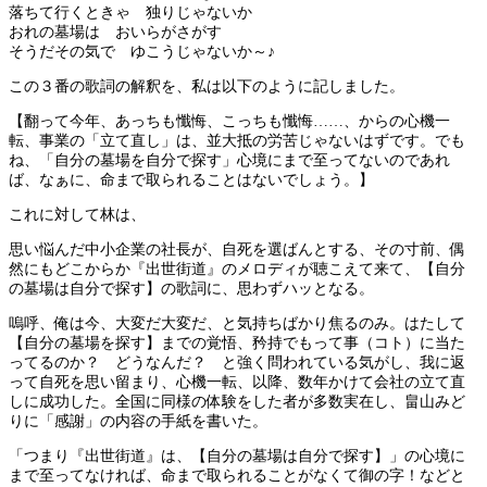
落ちて行くときゃ 独りじゃないか
おれの墓場は おいらがさがす
そうだその気で ゆこうじゃないか～♪
この３番の歌詞の解釈を、私は以下のように記しました。
【翻って今年、あっちも懺悔、こっちも懺悔……、からの心機一
転、事業の「立て直し」は、並大抵の労苦じゃないはずです。でも
ね、「自分の墓場を自分で探す」心境にまで至ってないのであれ
ば、なぁに、命まで取られることはないでしょう。】
これに対して林は、
思い悩んだ中小企業の社長が、自死を選ばんとする、その寸前、偶
然にもどこからか『出世街道』のメロディが聴こえて来て、【自分
の墓場は自分で探す】の歌詞に、思わずハッとなる。
嗚呼、俺は今、大変だ大変だ、と気持ちばかり焦るのみ。はたして
【自分の墓場を探す】までの覚悟、矜持でもって事（コト）に当た
ってるのか？ どうなんだ？ と強く問われている気がし、我に返
って自死を思い留まり、心機一転、以降、数年かけて会社の立て直
しに成功した。全国に同様の体験をした者が多数実在し、畠山みど
りに「感謝」の内容の手紙を書いた。
「つまり『出世街道』は、【自分の墓場は自分で探す】」の心境に
まで至ってなければ、命まで取られることがなくて御の字！などと