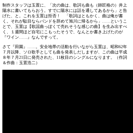
制作スタッフは玉置に、「次の曲は、歌詞も曲も（師匠格の）井上
陽水に書いてもらおう。すでに陽水には話を通してあるから」と告
げた、と。これを玉置は拒否！ 「歌詞はともかく、曲は俺が書
く。それが駄目ならバンドを辞めて旭川に帰るから」……というこ
とで、玉置は【歌謡曲っぽくて売れそうな感じの曲】を生み出すべ
く、１週間ほど自宅にこもったそうで、なんとか書き上げたのが
『ワイン……』なんですって。
さて『田園』……。安全地帯の活動を行いながら玉置は、昭和62年
７月以降、ソロ歌手としても曲を発表しだしますが、この曲は平成
８年７月21日に発売された、11枚目のシングルになります。（作詞
＆作曲：玉置浩二）