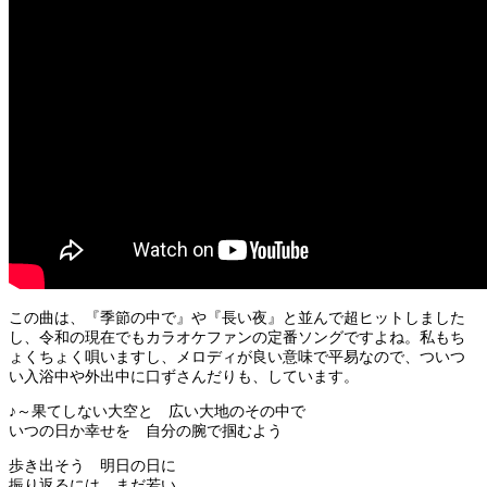
この曲は、『季節の中で』や『長い夜』と並んで超ヒットしました
し、令和の現在でもカラオケファンの定番ソングですよね。私もち
ょくちょく唄いますし、メロディが良い意味で平易なので、ついつ
い入浴中や外出中に口ずさんだりも、しています。
♪～果てしない大空と 広い大地のその中で
いつの日か幸せを 自分の腕で掴むよう
歩き出そう 明日の日に
振り返るには まだ若い