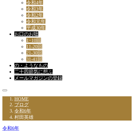
令和4年
令和3年
令和2年
令和元年
平成30年
お口のお咄
1−10回
11-20回
21-30回
31-41回
の・ようなもの
二十四節気に想ふ
メールマガジンの登録
HOME
ブログ
令和6年
村田英雄
令和6年