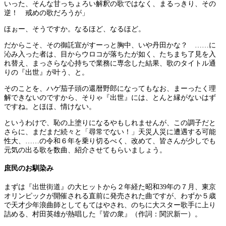
いった、そんな甘っちょろい解釈の歌ではなく、まるっきり、その
逆！ 戒めの歌だろうが」
ほぉー、そうですか。なるほど、なるほど。
だからこそ、その御託宣がすーっと胸中、いや丹田かな？ ……に
沁み入った者は、目からウロコが落ちたが如く、たちまち了見を入
れ替え、まっさらな心持ちで業務に専念した結果、歌のタイトル通
りの『出世』が叶う、と。
そのことを、ハゲ茄子頭の還暦野郎になってもなお、まーったく理
解できないのですから、そりゃ『出世』には、とんと縁がないはず
ですね。とほほ、情けない。
というわけで、恥の上塗りになるやもしれませんが、この調子だと
さらに、まだまだ続々と「尋常でない！」天災人災に遭遇する可能
性大、……の令和６年を乗り切るべく、改めて、皆さんが少しでも
元気の出る歌を数曲、紹介させてもらいましょう。
庶民のお馴染み
まずは『出世街道』の大ヒットから２年経た昭和39年の７月、東京
オリンピックが開催される直前に発売された曲ですが、わずか５歳
で天才少年浪曲師としてもてはやされ、のちに大スター歌手に上り
詰める、村田英雄が熱唱した『皆の衆』（作詞：関沢新一）。