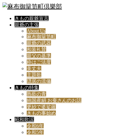
きもの親爺宣言
親爺の主張
About Us
麻布御簞笥町
親爺の武器
和装礼賛
親父の基準
粋はご法度
美丈夫
主題歌
隠居の流儀
きもの特集
熟藍の青
純国産絹 お蚕さんのお話
更紗で婆娑羅
きもの事始め
昭和歌謡
令和6年
令和5年