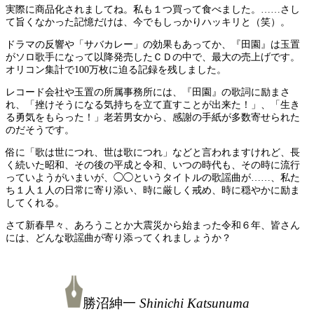
実際に商品化されましてね。私も１つ買って食べました。……さし
て旨くなかった記憶だけは、今でもしっかりハッキリと（笑）。
ドラマの反響や「サバカレー」の効果もあってか、『田園』は玉置
がソロ歌手になって以降発売したＣＤの中で、最大の売上げです。
オリコン集計で100万枚に迫る記録を残しました。
レコード会社や玉置の所属事務所には、『田園』の歌詞に励まさ
れ、「挫けそうになる気持ちを立て直すことが出来た！」、「生き
る勇気をもらった！」老若男女から、感謝の手紙が多数寄せられた
のだそうです。
俗に「歌は世につれ、世は歌につれ」などと言われますけれど、長
く続いた昭和、その後の平成と令和、いつの時代も、その時に流行
っていようがいまいが、◯◯というタイトルの歌謡曲が……、私た
ち１人１人の日常に寄り添い、時に厳しく戒め、時に穏やかに励ま
してくれる。
さて新春早々、あろうことか大震災から始まった令和６年、皆さん
には、どんな歌謡曲が寄り添ってくれましょうか？
勝沼紳一
Shinichi Katsunuma