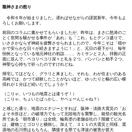
龍神さまの怒り
令和６年が始まりました。遅ればせながらの謹賀新年。今年もよ
ろしくお願いします。
前回のコラムに書かせてもらいましたが、昨年は、まさに怒涛のご
とく世間を騒がせる事件が「あれ」も「これ」もとテンコ盛りで、
いささかならず神経を疲弊させられましたので、今年こそは「穏や
かで安らかな日々が続きますように！」と、元日の昼下がり、毎年
恒例となっている地元神社の初詣……、カミサンと２人、拝殿の正
面に並んで、ペコリペコリ深々と礼を２つ、パンパンと柏手２つ、
神聖な心持ちで祈ったのですけれどね。
帰宅してほどなく、グラリと来ました。それも、わが住まいのある
高崎では、かつて経験したことがないほど、ゆったりと幅の広い横
揺れが１分ほど続いたでしょうか？
（こりゃ、いつもの地震とは違うぞ！）
（こりゃ、ちょいとばっかし、ヤベェーんじゃね？）
と感じた通り、地震のエナジーとすれば、阪神・淡路大震災の「お
よそ８倍ほど」の破壊力でもって北陸地方を襲撃し、能登の観光名
所である「朝市通り」は全焼、輪島塗の老舗会社の７階建てビル
は、建物ごとゴロリと横倒し。加えて、３１１の大震災と同様、震
源地の石川県はもちろん、隣接する県でも津波の被害が甚大