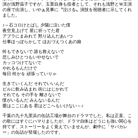
演が浅野温子ですが、玉置自身も役者として、それも浅野とＷ主演
の座で出演し、いやぁ見事に〝泣ける〟演技を視聴者に示してくれ
ました。
♪～石コロけとばし 夕陽に泣いた僕
夜空見上げて 星に祈ってた君
アブラにまみれて 黙り込んだあいつ
仕事ほっぽらかして ほおづえつくあの娘
何もできないで 誰も救えないで
悲しみひとつもいやせないで
カッコつけてないで
やれるもんだけで
毎日 何かを 頑張っていりゃ
生きていくんだ それでいいんだ
ビルに飲み込まれ 街にはじかれて
それでも その手を 離さないで
僕がいるんだ みんないるんだ
愛はここにある 君はどこへもいけない～♪
千葉の九十九里浜の缶詰工場が舞台のドラマでした。私は正直、こ
の歌にはすぐにハマりましたが、ドラマ自体はどうにも強い関心を
持てず、ストーリーをよく覚えていませんが、劇中に「サバカレ
ー」の缶詰が登場したのです。