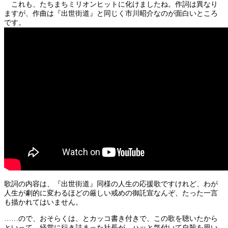
これも、たちまちミリオンヒットに化けましたね。作詞は異なり
ますが、作曲は『出世街道』と同じく市川昭介なのが面白いところ
です。
歌詞の内容は、『出世街道』同様の人生の応援歌ですけれど、わが
人生が劇的に変わるほどの厳しい戒めの御託宣なんぞ、たった一言
も描かれてはいません。
……ので、おそらくは、とカッコ書き付きで、この歌を聴いたから
といって、経営に行き詰まった社長が、ハッと気付いて自殺を思い