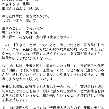
吹きすさぶ 北風に
飛ばされぬよう 飛ばぬよう
凍えた両手に 息を吹きかけて
しばれた体を 温めて
生きることが つらいとか
苦しいだとか 言う前に
野に育つ 花ならば 力の限り生きてやれ～♪
この、【生きることが つらいとか 苦しいだとか 言う前に】の
フレーズが、風呂に浸かりながら結構な声量で唄うのに、ちょうど
グーなんですよね。何度も…そうですねぇ、５度ほど繰り返すと、
脳天気なほど気分が良くなって、
ついでに私は、千春と同じ北海道生まれ（旭川）、玉置浩二の代表
曲『田園』（作詞＆作曲：玉置浩二）の、サビの部分【生きている
んだ それでいいんだ】も、５度、いや６度ぐらいは繰り返し、怒
鳴るような大声で唄っちゃいます。
千春は北海道の足寄生まれ＆育ちを全面に出して、芸能活動を続け
て来ただけのこともあり、歌詞に描かれる世界が、どの楽曲もおお
よそ実に雄大というかな、懐が深いというかな、伸び伸びした印象
を私は持ちます。
ま、あの態度や話しぶりもね、傍若無人そのもので、年齢もデビュ