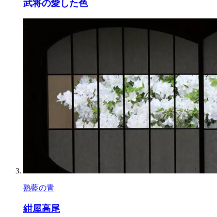
武将の愛した色
熟藍の青
紺屋高尾