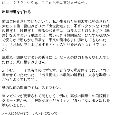
に……？？？ いやぁ、ここから先は書けません^^;。
出世街道をずれる
前回ご紹介させていただいた、私が生まれた昭和37年に発売された
大ヒット曲、畠山みどりの『出世街道』に、不肖ワタクシなりの縁
起担ぎ！ 験担ぎ！ 来る令和６年は、コラムにも取り上げた【怒
涛】なんぞという単語とは、思いっきり無関係な、ひたすら穏やか
で安らかで朗らかな日常を、干支の龍神さまに演出してもらいた
く、「お願い申し上げまするぅ～」の祈りを込めたつもりでした
が。
屁垂れ一辺倒なアタシの祈りには、な～んの効力もありやせんでし
たねぇ。真に相すみません。
ふうむ、……それもそのはずです。どうやら私が偉そうにシノゴノ
書かせていただいた、『出世街道』の歌詞の解釈は、大きな勘違い
だったようでして^^;。
効力以前の問題ですね。スミマセン。
当マガジンが更新されて間もなく、例の、高校の同級生の口腔科ド
クター・林から、「解釈が違うだろ！」と〝真っ当な〟ダメ出しを
喰らいました。
♪～人に好かれて いい子になって