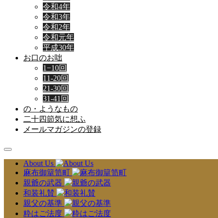
令和4年
令和3年
令和2年
令和元年
平成30年
お口のお咄
1−10回
11-20回
21-30回
31-41回
の・ようなもの
二十四節気に想ふ
メールマガジンの登録
About Us
麻布御簞笥町
親爺の武器
和装礼賛
親父の基準
粋はご法度