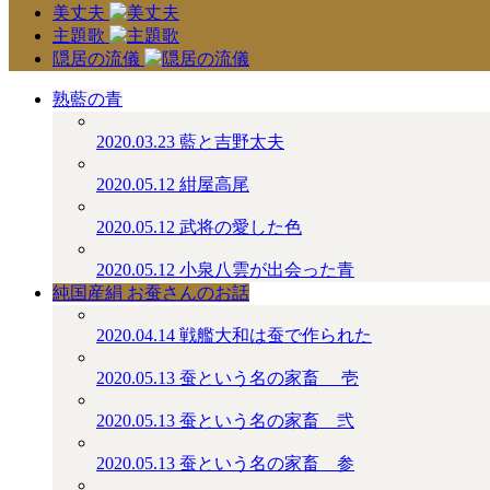
美丈夫
主題歌
隠居の流儀
熟藍の青
2020.03.23
藍と吉野太夫
2020.05.12
紺屋高尾
2020.05.12
武将の愛した色
2020.05.12
小泉八雲が出会った青
純国産絹 お蚕さんのお話
2020.04.14
戦艦大和は蚕で作られた
2020.05.13
蚕という名の家畜 ＿壱
2020.05.13
蚕という名の家畜＿弐
2020.05.13
蚕という名の家畜＿参