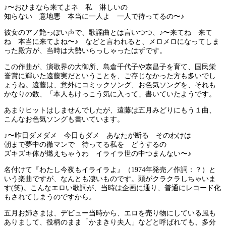
♪〜おひまなら来てよネ 私 淋しいの
知らない 意地悪 本当に一人よ 一人で待ってるの〜♪
彼女のアノ艶っぽい声で、歌謡曲とは言いつつ、♪〜来てね 来て
ね 本当に来てよね〜♪ などと言われると、メロメロになってしま
った殿方が、当時は大勢いらっしゃったはずです。
この作曲が、演歌界の大御所、島倉千代子や森昌子を育て、国民栄
誉賞に輝いた遠藤実だということを、ご存じなかった方も多いでし
ょうね。遠藤は、意外にコミックソング、お色気ソングを、それも
かなりの数、「本人もけっこう気に入って」書いていたようです。
あまりヒットはしませんでしたが、遠藤は五月みどりにもう１曲、
こんなお色気ソングも書いています。
♪〜昨日ダメダメ 今日もダメ あなたが断る そのわけは
朝まで夢中の徹マンで 待ってる私を どうするの
ズキズキ体が燃えちゃうわ イライラ世の中つまんない〜♪
名付けて『わたし今夜もイライラよ』（1974年発売／作詞：？）と
いう楽曲ですが、なんとも凄いものです。頭がクラクラしちゃいま
す(笑)。こんなエロい歌詞が、当時は企画に通り、普通にレコード化
もされてしまうのですから。
五月お姉さまは、デビュー当時から、エロを売り物にしている風も
ありまして、役柄のまま「かまきり夫人」などと呼ばれても、多分