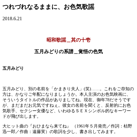
つれづれなるままに、お色気歌謡
2018.6.21
昭和歌謡＿其の十壱
五月みどりの系譜＿覚悟の色気
五月みどり
五月みどり、別の名前を「かまきり夫人」(笑)……。これをご存知の
方は、かなりご年配になりましょうか。本人主演のお色気映画に、
そういうタイトルの作品がありましてね。現在、御年78だそうです
が、まだまだお元気ですねぇ。彼女の名前を聞くと、反射的にお色
気歌手、セクシー女優など、いわゆるＳＥＸシンボル的なキーワー
ドが飛び出します。
大ヒット曲の『おひまなら来てね』 （1961年５月発売／作詞：枯野
迅一郎／作曲：遠藤実）の歌詞を少し、書き出してみます。