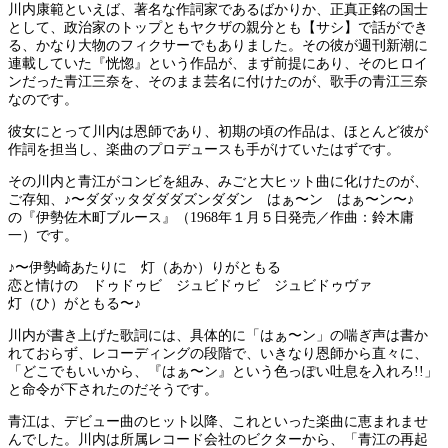
川内康範といえば、著名な作詞家であるばかりか、正真正銘の国士
として、政治家のトップともヤクザの親分とも【サシ】で話ができ
る、かなり大物のフィクサーでもありました。その彼が週刊新潮に
連載していた『恍惚』という作品が、まず前提にあり、そのヒロイ
ンだった青江三奈を、そのまま芸名に付けたのが、歌手の青江三奈
なのです。
彼女にとって川内は恩師であり、初期の頃の作品は、ほとんど彼が
作詞を担当し、楽曲のプロデュースも手がけていたはずです。
その川内と青江がコンビを組み、みごと大ヒット曲に化けたのが、
ご存知、♪〜ダダッタダダダズンダダン はぁ〜ン はぁ〜ン〜♪
の『伊勢佐木町ブルース』（1968年１月５日発売／作曲：鈴木庸
一）です。
♪〜伊勢崎あたりに 灯（あか）りがともる
恋と情けの ドゥドゥビ ジュビドゥビ ジュビドゥヴァ
灯（ひ）がともる〜♪
川内が書き上げた歌詞には、具体的に「はぁ〜ン」の喘ぎ声は書か
れておらず、レコーディングの段階で、いきなり恩師から直々に、
「どこでもいいから、『はぁ〜ン』という色っぽい吐息を入れろ!!」
と命令が下されたのだそうです。
青江は、デビュー曲のヒット以降、これといった楽曲に恵まれませ
んでした。川内は所属レコード会社のビクターから、「青江の再起