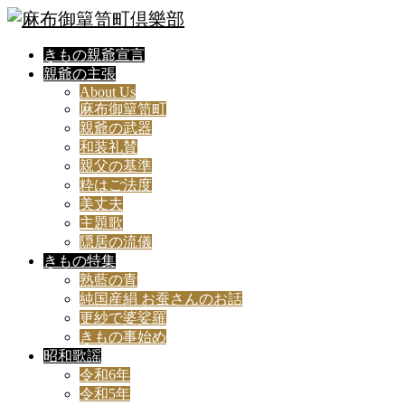
きもの親爺宣言
親爺の主張
About Us
麻布御簞笥町
親爺の武器
和装礼賛
親父の基準
粋はご法度
美丈夫
主題歌
隠居の流儀
きもの特集
熟藍の青
純国産絹 お蚕さんのお話
更紗で婆娑羅
きもの事始め
昭和歌謡
令和6年
令和5年