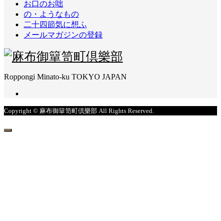
お口のお咄
の・ようなもの
二十四節気に想ふ
メールマガジンの登録
Roppongi Minato-ku TOKYO JAPAN
Copyright © 麻布御簞笥町倶樂部 All Rights Reserved.