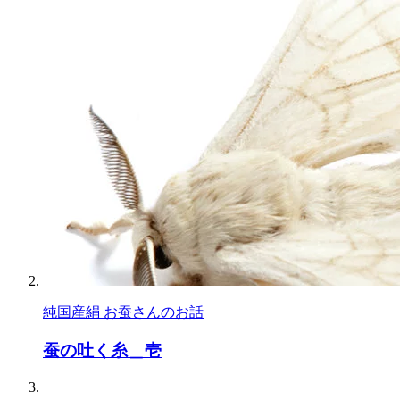
純国産絹 お蚕さんのお話
蚕の吐く糸＿壱