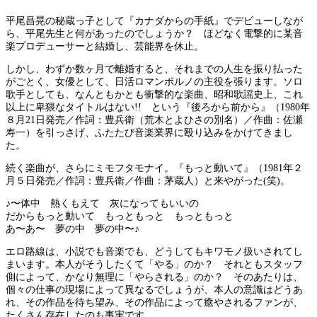
平尾昌晃の秘蔵っ子として『カナダからの手紙』でデビューしなが
ら、平尾先生と何があったのでしょうか？ ほどなく電撃的に某音
楽プロデューサーと結婚し、芸能界を休止。
しかし、わずか数ヶ月で離婚すると、それまでの人生を振り払った
がごとく、女優として、日活ロマンポルノの主役を張ります。ソロ
歌手としても、なんともかとも衝撃的な楽曲、昭和歌謡史上、これ
以上に卑猥なタイトルはない!! という『後ろから前から』（1980年
８月21日発売／作詞：豊兵衛（荒木とよひさの別名）／作曲：佐瀬
寿一）を引っさげ、ふたたび音楽業界に殴り込みをかけてきまし
た。
続く楽曲が、さらにミモフタモナイ。『もっと動いて』（1981年２
月５日発売／作詞：豊兵衛／作曲：茅蔵人）と来やがった(笑)。
♪〜体中 熱くもえて 灰になってもいいの
だからもっと動いて もっともっと もっともっと
あ〜あ〜 夢の中 夢の中〜♪
エロ路線は、小説でも音楽でも、どうしてもキワモノ扱いされてし
まいます。本人がそうしたくて「やる」のか？ それともスタッフ
側によって、かなり無理に「やらされる」のか？ そのあたりは、
個々の仕事の現場によって異なるでしょうが、本人の意識はどうあ
れ、その作品を待ち望み、その作品によって癒やされるファンが、
たくさん存在したのも事実です。