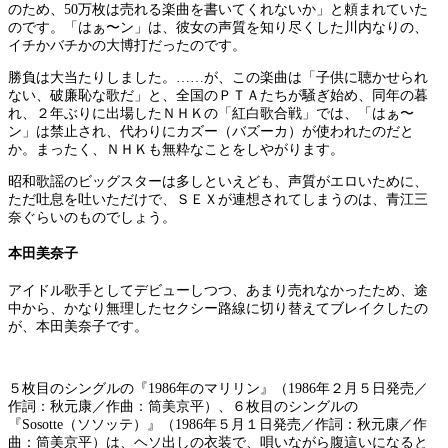
のため、50万枚は売れる楽曲を書いてくれないか」と頼まれていた
のです。「はぁ〜ン」は、彼女の声質を知り尽くした川内なりの、
イチかバチかの大博打だったのです。
勝負は大当たりしました。……が、この楽曲は「子供に聴かせられ
ない、破廉恥な歌だ」と、全国のＰＴＡたちが騒ぎ始め、同年の暮
れ、２年ぶりに出場したＮＨＫの「紅白歌合戦」では、「はぁ〜
ン」は禁止され、代わりにカズー（バズーカ）が使われたのだと
か。まったく、ＮＨＫも無粋なことをしやがります。
昭和歌謡のビッグスターは多しといえども、声質がエロいために、
ただ吐息を吐いただけで、ＳＥＸが連想されてしまうのは、青江三
奈ぐらいのものでしょう。
本田美奈子
アイドル歌手としてデビューしつつ、あまり売れなかったため、途
中から、かなり無理したセクシー路線に切り替えてブレイクしたの
が、本田美奈子です。
５枚目のシングルの『1986年のマリリン』（1986年２月５日発売／
作詞：秋元康／作曲：筒美京平）、６枚目のシングルの
『Sosotte（ソソッテ）』（1986年５月１日発売／作詞：秋元康／作
曲：筒美京平）は、ヘソ出しの衣装で、唄いながら腹這いになると