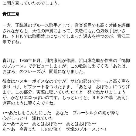
に開き直っていたのでしょう。
青江三奈
一方、正統派のブルース歌手として、音楽業界でも高く才能を評価
されながらも、天性の声質によって、失敬にもお色気歌手扱いさ
れ、ＮＨＫでは歌唱禁止になってしまった過去を持つのが、青江三
奈ですね。
青江は、1966年９月、川内康範が作詞、浜口庫之助が作曲の『恍惚
のブルース』でデビューしますが、この歌詞に出てくる「あとは、
おぼろ」のフレーズが、問題になりました。
彼女はハスキーボイスなのですが、サビの部分ですーっと高く声を
張り上げ、ビブラートをつけたまま、「あとは おぼろ」につなげ
ます。この部分、実際に聴いていただくと一発でわかりましょう
が、かなりエロっぽいのです。もっというと、ＳＥＸの喘（あえ）
ぎ声のように響くんですね。
♪〜あたしをこんなにした あなた ブルーシルクの雨が降り
心がしっとり 濡れていた
あ〜あ〜あ〜 あとはおぼろ〜 あとはおぼろ〜
あ〜あ 今宵また しのび泣く 恍惚のブルースよ〜♪