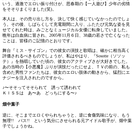
いう、過激でエロい振り付けが、思春期の【一人遊び】少年の劣情
をそそりまくりました(笑)。
本人は、その売り出し方を、決して快く感じていなかったのでしょ
う。その後、しばらくして充電期間に入り、ふたたび元気な姿を見
せてくれた時は、みごとなミュージカル女優に転身していました。
晩年は白血病に冒され、2005年11月６日、38歳の若さで亡くなった
ことは、皆様のご記憶のとおりです。
舞台『ミス・サイゴン』での彼女の演技と歌唱は、確かに相当高く
評価されるべきものでしょうが、私はやはり、『Sosotte（ソソッ
テ）』を熱唱していた頃の、彼女のアクティブさが大好きでした。
あの当時の【小悪魔】ぶりが演技だったにせよ、ＴＶの前の、私も
含めた男性ファンたちは、彼女のエロい肢体の動きから、猛烈にエ
ナジーを注入されたのですから。
♪〜そそってそそられて 誘って誘われて
ＫＩＳＳは あ〜あ どっちにする〜♪
畑中葉子
逆に、そこまでエロくやられちゃうと、逆に食傷気味になり、もう
無理!! パス!! という気分にさせられる元アイドル歌手が、畑中葉
子でしょうかね。