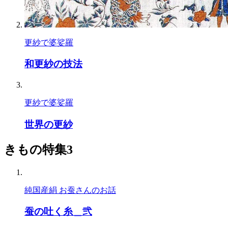
更紗で婆娑羅
和更紗の技法
更紗で婆娑羅
世界の更紗
きもの特集3
純国産絹 お蚕さんのお話
蚕の吐く糸＿弐