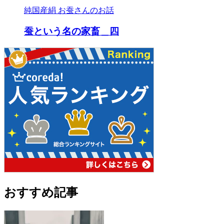
純国産絹 お蚕さんのお話
蚕という名の家畜＿四
おすすめ記事