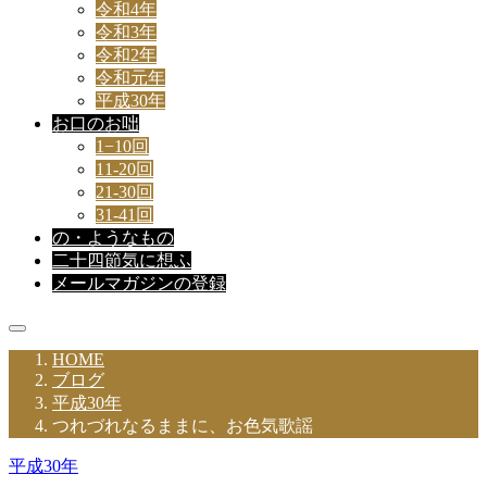
令和4年
令和3年
令和2年
令和元年
平成30年
お口のお咄
1−10回
11-20回
21-30回
31-41回
の・ようなもの
二十四節気に想ふ
メールマガジンの登録
HOME
ブログ
平成30年
つれづれなるままに、お色気歌謡
平成30年