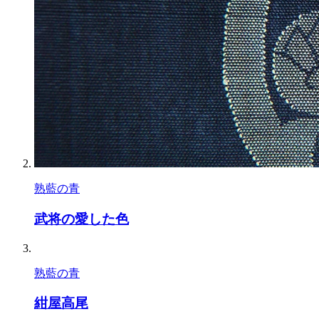
熟藍の青
武将の愛した色
熟藍の青
紺屋高尾