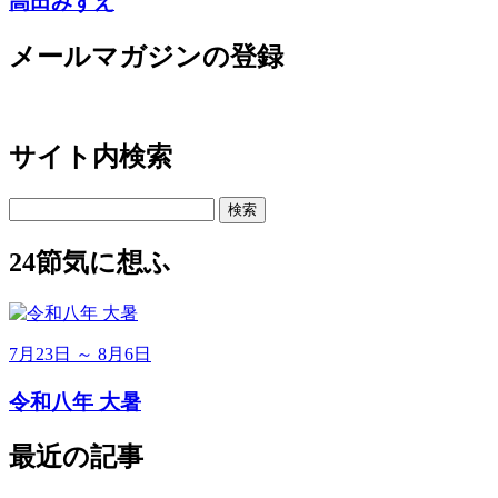
高田みずえ
メールマガジンの登録
サイト内検索
検
索:
24節気に想ふ
7月23日 ～ 8月6日
令和八年 大暑
最近の記事