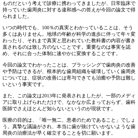
ものだという考えで診療に携わってきましたが、日常臨床で
持っていた歯周炎に対する違和感への答えが今回の論文で得
られました。
いつの時代でも、100％の真実とわかっていることは、そう
多くはありません。地球の年齢が科学の進歩に伴って年々変
わったり、それまで真実と思われていた教科書の内容が書き
直されるのは致し方のないことです。重要なのは事実を認
め、それに合った体制に速やかに変換することです。
今回の論文でわかったことは、ブラッシングで歯肉炎の改善
や予防はできるが、根本的な歯周組織を破壊していく歯周炎
については、症状の改善には寄与できても治癒や予防は難し
いという事実です。
また、この論文は2013年に発表されましたが、一部のメディ
アに取り上げられただけで、なかなか広まっておらず、歯科
医師でさえほとんど知らないというのが現状です。
医療の目的は、「唯一無二、患者のためであること」でしょ
う。真摯な議論がされ、本当に歯が抜けていかないような歯
周炎の治療法が早く確立することを切に願います。