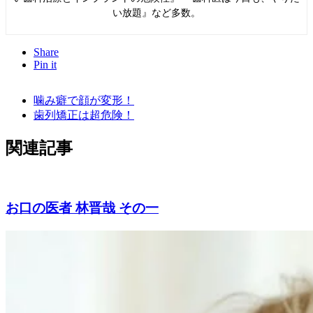
い放題』など多数。
Share
Pin it
噛み癖で顔が変形！
歯列矯正は超危険！
関連記事
お口の医者 林晋哉 その一