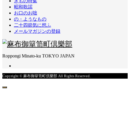
きもの特集
昭和歌謡
お口のお咄
の・ようなもの
二十四節気に想ふ
メールマガジンの登録
Roppongi Minato-ku TOKYO JAPAN
Copyright © 麻布御簞笥町倶樂部 All Rights Reserved.