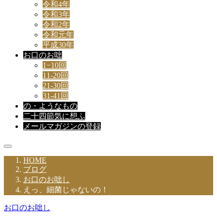
令和4年
令和3年
令和2年
令和元年
平成30年
お口のお咄
1−10回
11-20回
21-30回
31-41回
の・ようなもの
二十四節気に想ふ
メールマガジンの登録
HOME
ブログ
お口のお咄し
えっ、細菌じゃないの！
お口のお咄し