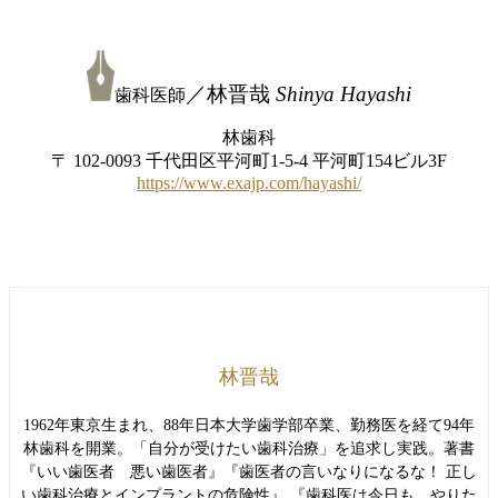
／林晋哉
Shinya Hayashi
歯科医師
林歯科
〒 102-0093 千代田区平河町1-5-4 平河町154ビル3F
https://www.exajp.com/hayashi/
林晋哉
1962年東京生まれ、88年日本大学歯学部卒業、勤務医を経て94年
林歯科を開業。「自分が受けたい歯科治療」を追求し実践。著書
『いい歯医者 悪い歯医者』『歯医者の言いなりになるな！ 正し
い歯科治療とインプラントの危険性』 『歯科医は今日も、やりた