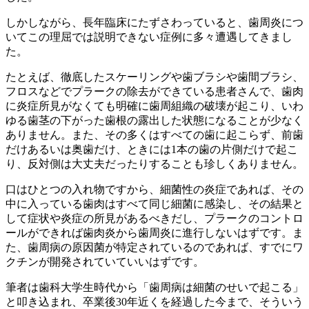
しかしながら、長年臨床にたずさわっていると、歯周炎につ
いてこの理屈では説明できない症例に多々遭遇してきまし
た。
たとえば、徹底したスケーリングや歯ブラシや歯間ブラシ、
フロスなどでプラークの除去ができている患者さんで、歯肉
に炎症所見がなくても明確に歯周組織の破壊が起こり、いわ
ゆる歯茎の下がった歯根の露出した状態になることが少なく
ありません。また、その多くはすべての歯に起こらず、前歯
だけあるいは奥歯だけ、ときには1本の歯の片側だけで起こ
り、反対側は大丈夫だったりすることも珍しくありません。
口はひとつの入れ物ですから、細菌性の炎症であれば、その
中に入っている歯肉はすべて同じ細菌に感染し、その結果と
して症状や炎症の所見があるべきだし、プラークのコントロ
ールができれば歯肉炎から歯周炎に進行しないはずです。ま
た、歯周病の原因菌が特定されているのであれば、すでにワ
クチンが開発されていていいはずです。
筆者は歯科大学生時代から「歯周病は細菌のせいで起こる」
と叩き込まれ、卒業後30年近くを経過した今まで、そういう