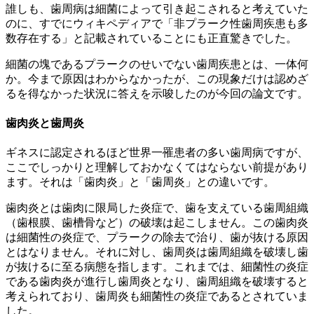
誰しも、歯周病は細菌によって引き起こされると考えていた
のに、すでにウィキペディアで「非プラーク性歯周疾患も多
数存在する」と記載されていることにも正直驚きでした。
細菌の塊であるプラークのせいでない歯周疾患とは、一体何
か。今まで原因はわからなかったが、この現象だけは認めざ
るを得なかった状況に答えを示唆したのが今回の論文です。
歯肉炎と歯周炎
ギネスに認定されるほど世界一罹患者の多い歯周病ですが、
ここでしっかりと理解しておかなくてはならない前提があり
ます。それは「歯肉炎」と「歯周炎」との違いです。
歯肉炎とは歯肉に限局した炎症で、歯を支えている歯周組織
（歯根膜、歯槽骨など）の破壊は起こしません。この歯肉炎
は細菌性の炎症で、プラークの除去で治り、歯が抜ける原因
とはなりません。それに対し、歯周炎は歯周組織を破壊し歯
が抜けるに至る病態を指します。これまでは、細菌性の炎症
である歯肉炎が進行し歯周炎となり、歯周組織を破壊すると
考えられており、歯周炎も細菌性の炎症であるとされていま
した。