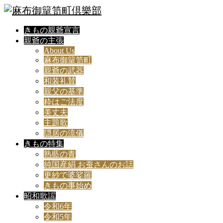
きもの親爺宣言
親爺の主張
About Us
麻布御簞笥町
親爺の武器
和装礼賛
親父の基準
粋はご法度
美丈夫
主題歌
隠居の流儀
きもの特集
熟藍の青
純国産絹 お蚕さんのお話
更紗で婆娑羅
きもの事始め
昭和歌謡
令和6年
令和5年