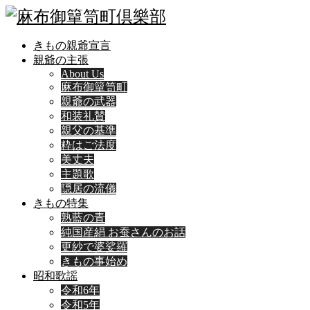
きもの親爺宣言
親爺の主張
About Us
麻布御簞笥町
親爺の武器
和装礼賛
親父の基準
粋はご法度
美丈夫
主題歌
隠居の流儀
きもの特集
熟藍の青
純国産絹 お蚕さんのお話
更紗で婆娑羅
きもの事始め
昭和歌謡
令和6年
令和5年