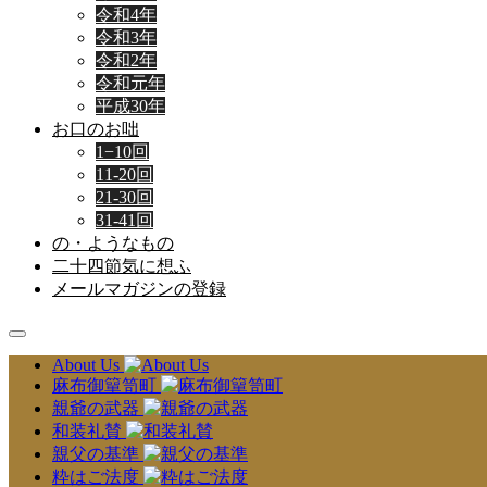
令和4年
令和3年
令和2年
令和元年
平成30年
お口のお咄
1−10回
11-20回
21-30回
31-41回
の・ようなもの
二十四節気に想ふ
メールマガジンの登録
About Us
麻布御簞笥町
親爺の武器
和装礼賛
親父の基準
粋はご法度