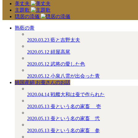
美丈夫
主題歌
隠居の流儀
熟藍の青
2020.03.23
藍と吉野太夫
2020.05.12
紺屋高尾
2020.05.12
武将の愛した色
2020.05.12
小泉八雲が出会った青
純国産絹 お蚕さんのお話
2020.04.14
戦艦大和は蚕で作られた
2020.05.13
蚕という名の家畜 ＿壱
2020.05.13
蚕という名の家畜＿弐
2020.05.13
蚕という名の家畜＿参