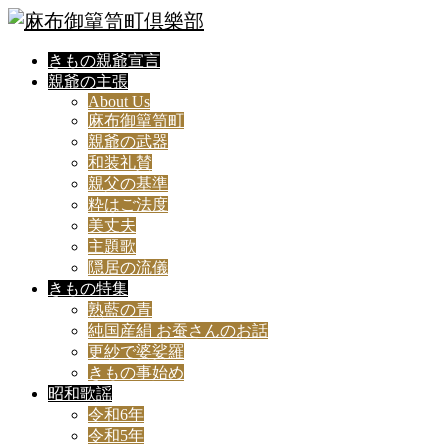
きもの親爺宣言
親爺の主張
About Us
麻布御簞笥町
親爺の武器
和装礼賛
親父の基準
粋はご法度
美丈夫
主題歌
隠居の流儀
きもの特集
熟藍の青
純国産絹 お蚕さんのお話
更紗で婆娑羅
きもの事始め
昭和歌謡
令和6年
令和5年