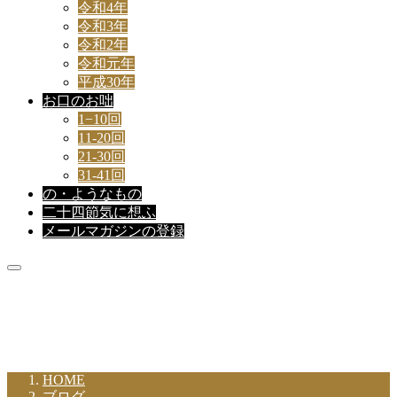
令和4年
令和3年
令和2年
令和元年
平成30年
お口のお咄
1−10回
11-20回
21-30回
31-41回
の・ようなもの
二十四節気に想ふ
メールマガジンの登録
新着記事
HOME
ブログ