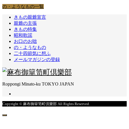
の・ようなもの一覧
きもの親爺宣言
親爺の主張
きもの特集
昭和歌謡
お口のお咄
の・ようなもの
二十四節気に想ふ
メールマガジンの登録
Roppongi Minato-ku TOKYO JAPAN
Copyright © 麻布御簞笥町倶樂部 All Rights Reserved.