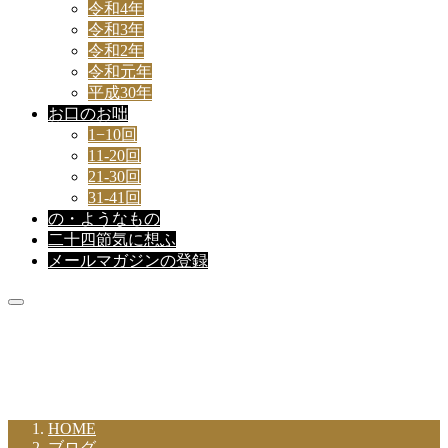
令和4年
令和3年
令和2年
令和元年
平成30年
お口のお咄
1−10回
11-20回
21-30回
31-41回
の・ようなもの
二十四節気に想ふ
メールマガジンの登録
新着記事
HOME
ブログ