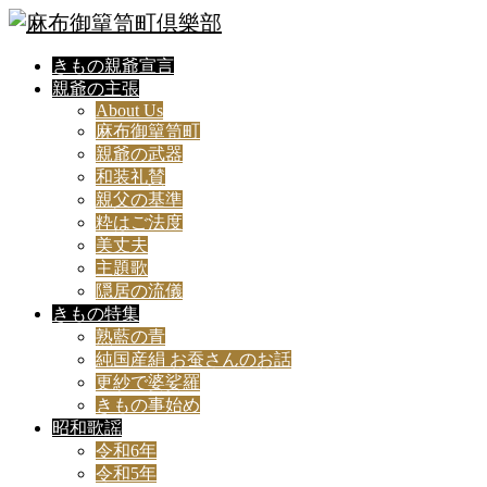
きもの親爺宣言
親爺の主張
About Us
麻布御簞笥町
親爺の武器
和装礼賛
親父の基準
粋はご法度
美丈夫
主題歌
隠居の流儀
きもの特集
熟藍の青
純国産絹 お蚕さんのお話
更紗で婆娑羅
きもの事始め
昭和歌謡
令和6年
令和5年