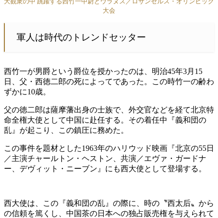
大観衆の中 跳躍する西竹一中尉とウラヌス／ロサンゼルス・オリンピック
大会
軍人は時代のトレンドセッター
西竹一が男爵という爵位を授かったのは、明治45年3月15
日、父・西徳二郎の死によってであった。この時竹一の齢わ
ずかに10歳。
父の徳二郎は薩摩藩出身の士族で、外交官などを経て北京特
命全権大使として中国に赴任する。その着任中『義和団の
乱』が起こり、この鎮圧に務めた。
この事件を題材とした1963年のハリウッド映画『北京の55日
／主演チャールトン・ヘストン、共演／エヴァ・ガードナ
ー、デヴィット・ニーブン』にも西大使として登場する。
西大使は、この『義和団の乱』の際に、時の〝西太后〟から
の信頼を篤くし、中国茶の日本への独占販売権を与えられて