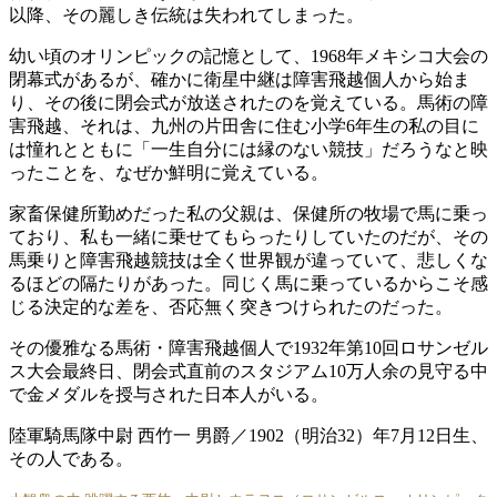
以降、その麗しき伝統は失われてしまった。
幼い頃のオリンピックの記憶として、1968年メキシコ大会の
閉幕式があるが、確かに衛星中継は障害飛越個人から始ま
り、その後に閉会式が放送されたのを覚えている。馬術の障
害飛越、それは、九州の片田舎に住む小学6年生の私の目に
は憧れとともに「一生自分には縁のない競技」だろうなと映
ったことを、なぜか鮮明に覚えている。
家畜保健所勤めだった私の父親は、保健所の牧場で馬に乗っ
ており、私も一緒に乗せてもらったりしていたのだが、その
馬乗りと障害飛越競技は全く世界観が違っていて、悲しくな
るほどの隔たりがあった。同じく馬に乗っているからこそ感
じる決定的な差を、否応無く突きつけられたのだった。
その優雅なる馬術・障害飛越個人で1932年第10回ロサンゼル
ス大会最終日、閉会式直前のスタジアム10万人余の見守る中
で金メダルを授与された日本人がいる。
陸軍騎馬隊中尉 西竹一 男爵／1902（明治32）年7月12日生、
その人である。