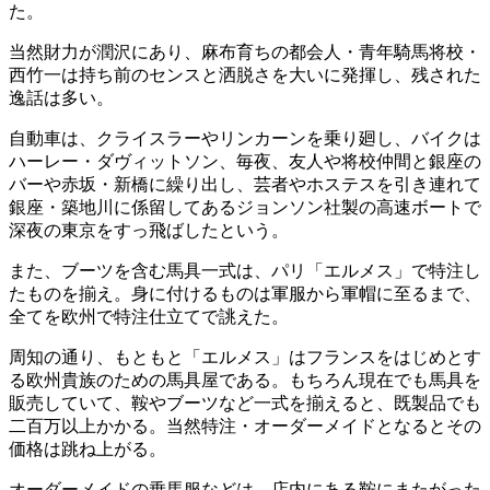
た。
当然財力が潤沢にあり、麻布育ちの都会人・青年騎馬将校・
西竹一は持ち前のセンスと洒脱さを大いに発揮し、残された
逸話は多い。
自動車は、クライスラーやリンカーンを乗り廻し、バイクは
ハーレー・ダヴィットソン、毎夜、友人や将校仲間と銀座の
バーや赤坂・新橋に繰り出し、芸者やホステスを引き連れて
銀座・築地川に係留してあるジョンソン社製の高速ボートで
深夜の東京をすっ飛ばしたという。
また、ブーツを含む馬具一式は、パリ「エルメス」で特注し
たものを揃え。身に付けるものは軍服から軍帽に至るまで、
全てを欧州で特注仕立てで誂えた。
周知の通り、もともと「エルメス」はフランスをはじめとす
る欧州貴族のための馬具屋である。もちろん現在でも馬具を
販売していて、鞍やブーツなど一式を揃えると、既製品でも
二百万以上かかる。当然特注・オーダーメイドとなるとその
価格は跳ね上がる。
オーダーメイドの乗馬服などは、店内にある鞍にまたがった