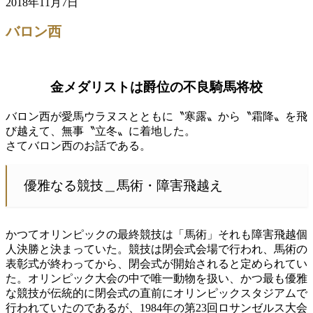
2018年11月7日
バロン西
金メダリストは爵位の不良騎馬将校
バロン西が愛馬ウラヌスとともに〝寒露〟から〝霜降〟を飛
び越えて、無事〝立冬〟に着地した。
さてバロン西のお話である。
優雅なる競技＿馬術・障害飛越え
かつてオリンピックの最終競技は「馬術」それも障害飛越個
人決勝と決まっていた。競技は閉会式会場で行われ、馬術の
表彰式が終わってから、閉会式が開始されると定められてい
た。オリンピック大会の中で唯一動物を扱い、かつ最も優雅
な競技が伝統的に閉会式の直前にオリンピックスタジアムで
行われていたのであるが、1984年の第23回ロサンゼルス大会