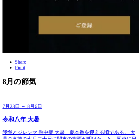
Share
Pin it
8月の節気
7月23日 ～ 8月6日
令和八年 大暑
我慢とジレンマ 熱中症 大暑＿夏本番を迎える頃である。 大
暑の直前の七月二十日に関東の梅雨が明けた。と、同時に日