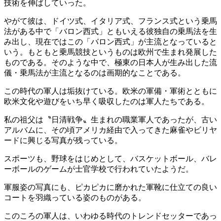
技術を伸ばしていった。
やがて彼は、ドイツ式、イタリア式、フランス式という乗馬
法がある中で「バロン西式」ともいえる彼独自の乗馬法を生
み出し、現在ではこの「バロン西式」が主流となっていると
いう。もともと乗馬競技というものは欧州で生まれ発展した
ものである。そのような中で、極東の日本人が生み出した流
儀・乗馬法が主流となるのは画期的なことである。
この時代の軍人は垢抜けている。欧米の軍備・軍術とともに
欧米文化や遊びをいち早く吸収したのは軍人たちである。
私の祖父は〝日清戦争〟生まれの職業軍人であったが、古い
アルバムに、その頃アメリカ経由で入ってきた麻雀やビリヤ
ードに興じる写真が残っている。
スポーツも、野球をはじめとして、バスケットボール、バレ
ーボールのゲームが士官学校で行われていたようだ。
軍服姿の写真にも、ピカピカに磨かれた軍靴に仕立ての良い
コートを羽織っている姿のものがある。
このころの軍人は、いわゆる時代のトレンドセッターであっ