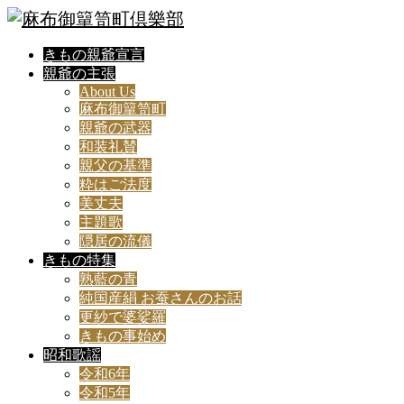
きもの親爺宣言
親爺の主張
About Us
麻布御簞笥町
親爺の武器
和装礼賛
親父の基準
粋はご法度
美丈夫
主題歌
隠居の流儀
きもの特集
熟藍の青
純国産絹 お蚕さんのお話
更紗で婆娑羅
きもの事始め
昭和歌謡
令和6年
令和5年