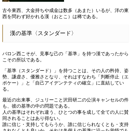
古今東西、大金持ちや成金は数多（あまた）いるが、洋の東
西を問わず好かれる漢（おとこ）は稀である。
漢の基準〈スタンダード〉
バロン西こそが、見事な己の「基準」を持つ漢であったから
こその所以である。
「基準（スタンダード）」を持つことは、その人の矜持、姿
勢、謙虚さ、優雅さとなり、それはすなわち「判断停止（エ
ポケー）」と「自己アイデンテティの確立」に直結してい
る。
最近の出来事、ジュリーこと沢田研二の公演キャンセルの件
も、彼の基準の中の問題である。
人の基準はそれぞれ違う、ひとつの事を成して全ての人に賛
同されることはあり得ない。
誰に信じ・支持してもらうか、誰に信じられなくとも・支持
されなくとも良いか、それは各個人の基準に沿った覚悟でも