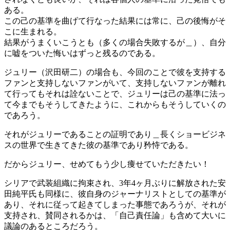
ある。
この己の基準を曲げて行なった結果には常に、己の後悔がそ
こに生まれる。
結果がうまくいこうとも（多くの場合失敗するが＿）、自分
に嘘をついた悔いはずっと残るのである。
ジュリー（沢田研二）の場合も、今回のことで彼を支持する
ファンと支持しないファンがいて、支持しないファンが離れ
て行ってもそれは詮ないことで、ジュリーは己の基準に法っ
て今までもそうしてきたように、これからもそうしていくの
であろう。
それがジュリーであることの証明であり＿長くショービジネ
スの世界で生きてきた彼の基準であり矜恃である。
だからジュリー、せめてもう少し痩せていただきたい！
シリアで武装組織に拘束され、3年4ヶ月ぶりに解放された安
田純平氏も同様に、彼自身のジャーナリストとしての基準が
あり、それに従って起きてしまった事態であろうが、それが
支持され、賛同されるかは、「自己責任論」も含めて大いに
議論のあるところだろう。