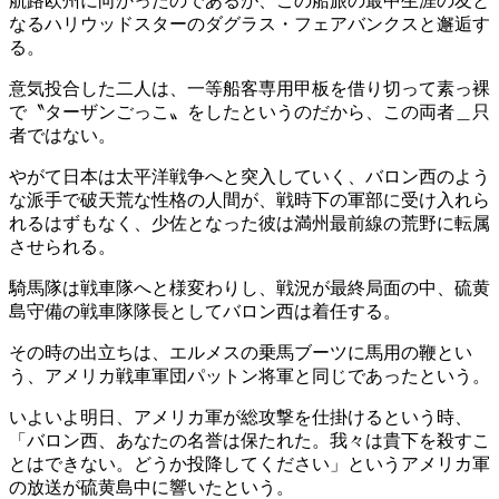
航路欧州に向かったのであるが、この船旅の最中生涯の友と
なるハリウッドスターのダグラス・フェアバンクスと邂逅す
る。
意気投合した二人は、一等船客専用甲板を借り切って素っ裸
で〝ターザンごっこ〟をしたというのだから、この両者＿只
者ではない。
やがて日本は太平洋戦争へと突入していく、バロン西のよう
な派手で破天荒な性格の人間が、戦時下の軍部に受け入れら
れるはずもなく、少佐となった彼は満州最前線の荒野に転属
させられる。
騎馬隊は戦車隊へと様変わりし、戦況が最終局面の中、硫黄
島守備の戦車隊隊長としてバロン西は着任する。
その時の出立ちは、エルメスの乗馬ブーツに馬用の鞭とい
う、アメリカ戦車軍団パットン将軍と同じであったという。
いよいよ明日、アメリカ軍が総攻撃を仕掛けるという時、
「バロン西、あなたの名誉は保たれた。我々は貴下を殺すこ
とはできない。どうか投降してください」というアメリカ軍
の放送が硫黄島中に響いたという。