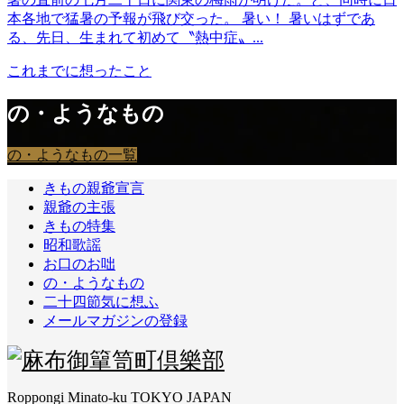
本各地で猛暑の予報が飛び交った。 暑い！ 暑いはずであ
る、先日、生まれて初めて〝熱中症〟...
これまでに想ったこと
の・ようなもの
の・ようなもの一覧
きもの親爺宣言
親爺の主張
きもの特集
昭和歌謡
お口のお咄
の・ようなもの
二十四節気に想ふ
メールマガジンの登録
Roppongi Minato-ku TOKYO JAPAN