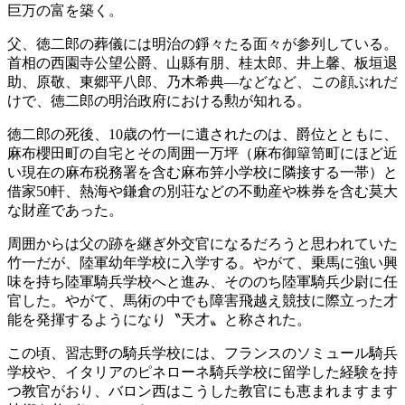
巨万の富を築く。
父、徳二郎の葬儀には明治の錚々たる面々が参列している。
首相の西園寺公望公爵、山縣有朋、桂太郎、井上馨、板垣退
助、原敬、東郷平八郎、乃木希典—などなど、この顔ぶれだ
けで、徳二郎の明治政府における勲が知れる。
徳二郎の死後、10歳の竹一に遺されたのは、爵位とともに、
麻布櫻田町の自宅とその周囲一万坪（麻布御簞笥町にほど近
い現在の麻布税務署を含む麻布笄小学校に隣接する一帯）と
借家50軒、熱海や鎌倉の別荘などの不動産や株券を含む莫大
な財産であった。
周囲からは父の跡を継ぎ外交官になるだろうと思われていた
竹一だが、陸軍幼年学校に入学する。やがて、乗馬に強い興
味を持ち陸軍騎兵学校へと進み、そののち陸軍騎兵少尉に任
官した。やがて、馬術の中でも障害飛越え競技に際立った才
能を発揮するようになり〝天才〟と称された。
この頃、習志野の騎兵学校には、フランスのソミュール騎兵
学校や、イタリアのピネローネ騎兵学校に留学した経験を持
つ教官がおり、バロン西はこうした教官にも恵まれますます