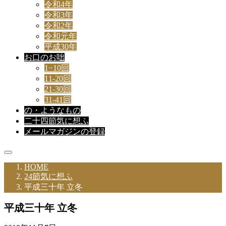
令和4年
令和3年
令和2年
令和元年
平成30年
お口のお咄
1−10回
11-20回
21-30回
31-41回
の・ようなもの
二十四節気に想ふ
メールマガジンの登録
HOME
24節気に想ふ
平成三十年 立冬
平成三十年 立冬