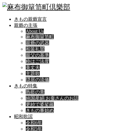
きもの親爺宣言
親爺の主張
About Us
麻布御簞笥町
親爺の武器
和装礼賛
親父の基準
粋はご法度
美丈夫
主題歌
隠居の流儀
きもの特集
熟藍の青
純国産絹 お蚕さんのお話
更紗で婆娑羅
きもの事始め
昭和歌謡
令和6年
令和5年