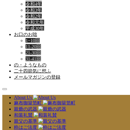
令和4年
令和3年
令和2年
令和元年
平成30年
お口のお咄
1−10回
11-20回
21-30回
31-41回
の・ようなもの
二十四節気に想ふ
メールマガジンの登録
About Us
麻布御簞笥町
親爺の武器
和装礼賛
親父の基準
粋はご法度