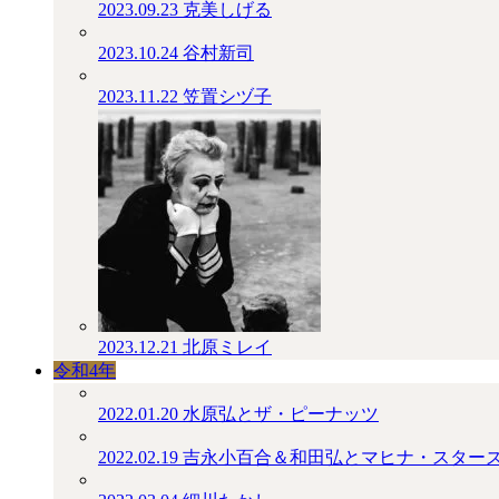
2023.09.23
克美しげる
2023.10.24
谷村新司
2023.11.22
笠置シヅ子
2023.12.21
北原ミレイ
令和4年
2022.01.20
水原弘とザ・ピーナッツ
2022.02.19
吉永小百合＆和田弘とマヒナ・スター