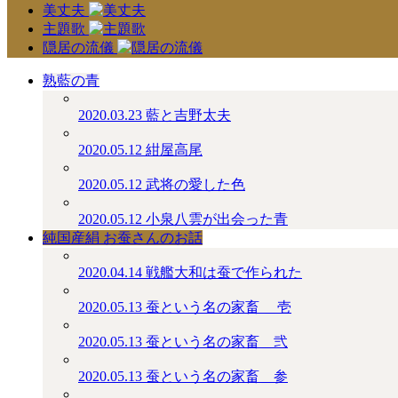
美丈夫
主題歌
隠居の流儀
熟藍の青
2020.03.23
藍と吉野太夫
2020.05.12
紺屋高尾
2020.05.12
武将の愛した色
2020.05.12
小泉八雲が出会った青
純国産絹 お蚕さんのお話
2020.04.14
戦艦大和は蚕で作られた
2020.05.13
蚕という名の家畜 ＿壱
2020.05.13
蚕という名の家畜＿弐
2020.05.13
蚕という名の家畜＿参