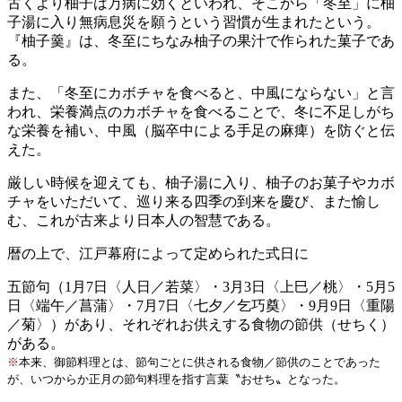
古くより柚子は万病に効くといわれ、そこから「冬至」に柚
子湯に入り無病息災を願うという習慣が生まれたという。
『柚子羹』は、冬至にちなみ柚子の果汁で作られた菓子であ
る。
また、「冬至にカボチャを食べると、中風にならない」と言
われ、栄養満点のカボチャを食べることで、冬に不足しがち
な栄養を補い、中風（脳卒中による手足の麻痺）を防ぐと伝
えた。
厳しい時候を迎えても、柚子湯に入り、柚子のお菓子やカボ
チャをいただいて、巡り来る四季の到来を慶び、また愉し
む、これが古来より日本人の智慧である。
暦の上で、江戸幕府によって定められた式日に
五節句（1月7日〈人日／若菜〉・3月3日〈上巳／桃〉・5月5
日〈端午／菖蒲〉・7月7日〈七夕／乞巧奠〉・9月9日〈重陽
／菊〉）があり、それぞれお供えする食物の節供（せちく）
がある。
※
本来、御節料理とは、節句ごとに供される食物／節供のことであった
が、いつからか正月の節句料理を指す言葉〝おせち〟となった。