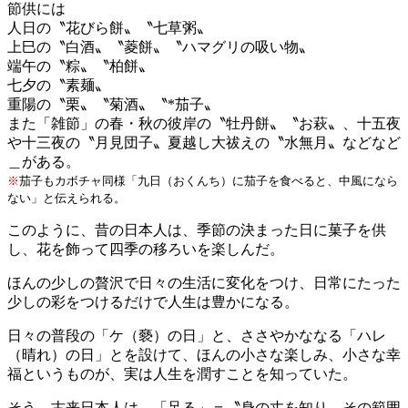
節供には
人日の〝花びら餅〟〝七草粥〟
上巳の〝白酒〟〝菱餅〟〝ハマグリの吸い物〟
端午の〝粽〟〝柏餅〟
七夕の〝素麺〟
重陽の〝栗〟〝菊酒〟〝
*
茄子〟
また「雑節」の春・秋の彼岸の〝牡丹餅〟〝お萩〟、十五夜
や十三夜の〝月見団子〟夏越し大祓えの〝水無月〟などなど
＿がある。
※
茄子もカボチャ同様「九日（おくんち）に茄子を食べると、中風になら
ない」と伝えられる。
このように、昔の日本人は、季節の決まった日に菓子を供
し、花を飾って四季の移ろいを楽しんだ。
ほんの少しの贅沢で日々の生活に変化をつけ、日常にたった
少しの彩をつけるだけで人生は豊かになる。
日々の普段の「ケ（褻）の日」と、ささやかななる「ハレ
（晴れ）の日」とを設けて、ほんの小さな楽しみ、小さな幸
福というものが、実は人生を潤すことを知っていた。
そう、古来日本人は、「足る」＝〝身の丈を知り、その範囲