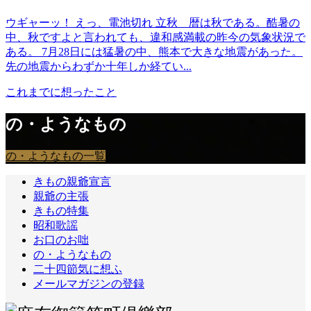
ウギャーッ！ えっ、電池切れ 立秋＿暦は秋である。酷暑の
中、秋ですよと言われても、違和感満載の昨今の気象状況で
ある。 7月28日には猛暑の中、熊本で大きな地震があった。
先の地震からわずか十年しか経てい...
これまでに想ったこと
の・ようなもの
の・ようなもの一覧
きもの親爺宣言
親爺の主張
きもの特集
昭和歌謡
お口のお咄
の・ようなもの
二十四節気に想ふ
メールマガジンの登録