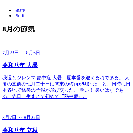
Share
Pin it
8月の節気
7月23日 ～ 8月6日
令和八年 大暑
我慢とジレンマ 熱中症 大暑＿夏本番を迎える頃である。 大
暑の直前の七月二十日に関東の梅雨が明けた。と、同時に日
本各地で猛暑の予報が飛び交った。 暑い！ 暑いはずであ
る、先日、生まれて初めて〝熱中症〟...
8月7日 ～ 8月22日
令和八年 立秋