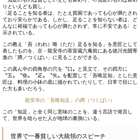
りといえども貧し」
〈足ることを知る者は、たとえ貧困であっても心が満たされ
ており安らかである。しかし、足ることを知らない者は、ど
んなに裕福であっても心が満たされず、常に不安である〉と
示されている。
この教え「吾（われ）唯（ただ）足るを知る」を意匠として
表したものを、京・龍安寺の茶室蔵六庵前にある徳川光圀寄
進の「蹲／つくばい」に見ることができる。
この真ん中の四角形の穴を〝口〟と見立て、その四方に
〝五〟〝隹〟〝疋〟〝矢〟を配置して「吾唯足知」とした意
匠は、料理の小鉢の底に描かれていたりして、日常で目にし
た方も多いだろう。
龍安寺の「吾唯知足」の蹲（つくばい）
この「知足」と全く同じ意味のことを、違う言語で発言し
て、世界を唸らせた人が地球の裏側にいる。
世界で一番貧しい大統領のスピーチ