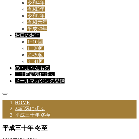
令和4年
令和3年
令和2年
令和元年
平成30年
お口のお咄
1−10回
11-20回
21-30回
31-41回
の・ようなもの
二十四節気に想ふ
メールマガジンの登録
HOME
24節気に想ふ
平成三十年 冬至
平成三十年 冬至