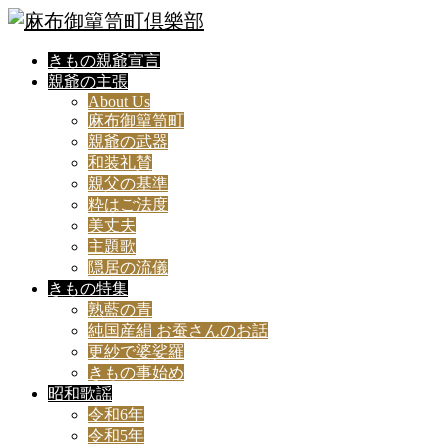
きもの親爺宣言
親爺の主張
About Us
麻布御簞笥町
親爺の武器
和装礼賛
親父の基準
粋はご法度
美丈夫
主題歌
隠居の流儀
きもの特集
熟藍の青
純国産絹 お蚕さんのお話
更紗で婆娑羅
きもの事始め
昭和歌謡
令和6年
令和5年