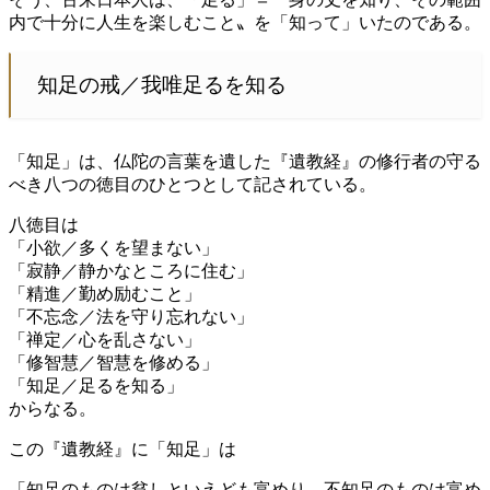
内で十分に人生を楽しむこと〟を「知って」いたのである。
知足の戒／我唯足るを知る
「知足」は、仏陀の言葉を遺した『遺教経』の修行者の守る
べき八つの徳目のひとつとして記されている。
八徳目は
「小欲／多くを望まない」
「寂静／静かなところに住む」
「精進／勤め励むこと」
「不忘念／法を守り忘れない」
「禅定／心を乱さない」
「修智慧／智慧を修める」
「知足／足るを知る」
からなる。
この『遺教経』に「知足」は
「知足のものは貧しといえども富めり、不知足のものは富め