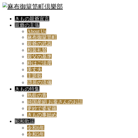
きもの親爺宣言
親爺の主張
About Us
麻布御簞笥町
親爺の武器
和装礼賛
親父の基準
粋はご法度
美丈夫
主題歌
隠居の流儀
きもの特集
熟藍の青
純国産絹 お蚕さんのお話
更紗で婆娑羅
きもの事始め
昭和歌謡
令和6年
令和5年