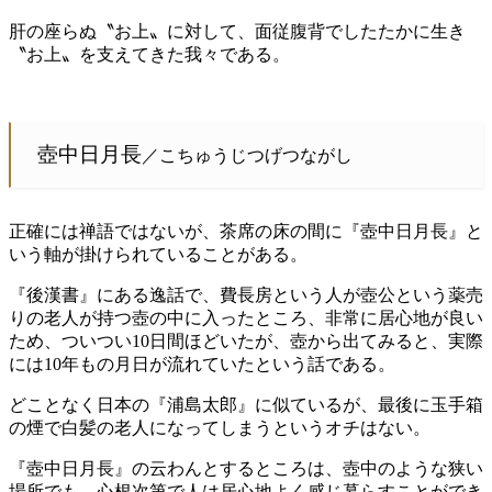
肝の座らぬ〝お上〟に対して、面従腹背でしたたかに生き
〝お上〟を支えてきた我々である。
壺中日月長
／こちゅうじつげつながし
正確には禅語ではないが、茶席の床の間に『壺中日月長』と
いう軸が掛けられていることがある。
『後漢書』にある逸話で、費長房という人が壺公という薬売
りの老人が持つ壺の中に入ったところ、非常に居心地が良い
ため、ついつい10日間ほどいたが、壺から出てみると、実際
には10年もの月日が流れていたという話である。
どことなく日本の『浦島太郎』に似ているが、最後に玉手箱
の煙で白髪の老人になってしまうというオチはない。
『壺中日月長』の云わんとするところは、壺中のような狭い
場所でも、心根次第で人は居心地よく感じ暮らすことができ