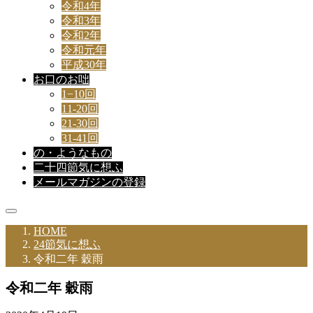
令和4年
令和3年
令和2年
令和元年
平成30年
お口のお咄
1−10回
11-20回
21-30回
31-41回
の・ようなもの
二十四節気に想ふ
メールマガジンの登録
HOME
24節気に想ふ
令和二年 穀雨
令和二年 穀雨