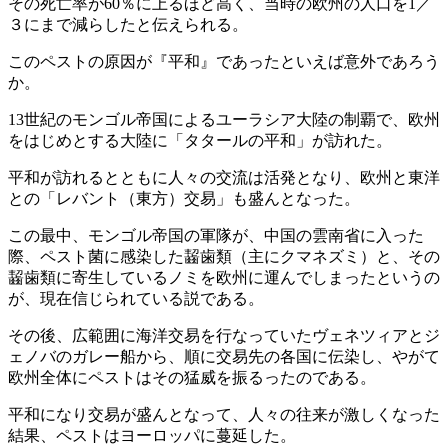
その死亡率が60％に上るほど高く、当時の欧州の人口を1／
３にまで減らしたと伝えられる。
このペストの原因が『平和』であったといえば意外であろう
か。
13世紀のモンゴル帝国によるユーラシア大陸の制覇で、欧州
をはじめとする大陸に「タタールの平和」が訪れた。
平和が訪れるとともに人々の交流は活発となり、欧州と東洋
との「レバント（東方）交易」も盛んとなった。
この最中、モンゴル帝国の軍隊が、中国の雲南省に入った
際、ペスト菌に感染した齧歯類（主にクマネズミ）と、その
齧歯類に寄生しているノミを欧州に運んでしまったというの
が、現在信じられている説である。
その後、広範囲に海洋交易を行なっていたヴェネツィアとジ
ェノバのガレー船から、順に交易先の各国に伝染し、やがて
欧州全体にペストはその猛威を振るったのである。
平和になり交易が盛んとなって、人々の往来が激しくなった
結果、ペストはヨーロッパに蔓延した。