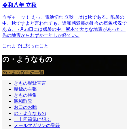
令和八年 立秋
ウギャーッ！ えっ、電池切れ 立秋＿暦は秋である。酷暑の
中、秋ですよと言われても、違和感満載の昨今の気象状況で
ある。 7月28日には猛暑の中、熊本で大きな地震があった。
先の地震からわずか十年しか経てい...
これまでに想ったこと
の・ようなもの
の・ようなもの一覧
きもの親爺宣言
親爺の主張
きもの特集
昭和歌謡
お口のお咄
の・ようなもの
二十四節気に想ふ
メールマガジンの登録