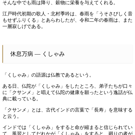
そんな中でも雨は降り、穀物に栄養を与えてくれる。
江戸時代初期の歌人・北村季吟は、春雨を「うそさびしく音
もせずふりくる」とあらわしたが、令和二年の春雨は、また
一層寂しげである。
休息万病 — くしゃみ
「くしゃみ」の語源は仏教であるという。
ある日、仏陀が「くしゃみ」をしたところ、弟子たちが口々
に「クサンメ」と唱えて仏陀の健康を願ったという逸話が仏
典に載っている。
「クサンメ」とは、古代インドの言葉で「長寿」を意味する
と云う。
インドでは「くしゃみ」をすると命が縮まると信じられてい
て、風習としてだれかが「くしゃみ」をすると、廻りの者が