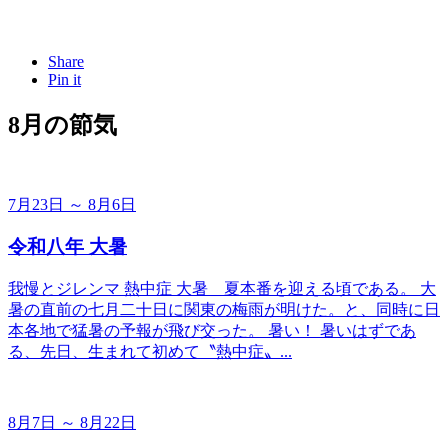
Share
Pin it
8月の節気
7月23日 ～ 8月6日
令和八年 大暑
我慢とジレンマ 熱中症 大暑＿夏本番を迎える頃である。 大
暑の直前の七月二十日に関東の梅雨が明けた。と、同時に日
本各地で猛暑の予報が飛び交った。 暑い！ 暑いはずであ
る、先日、生まれて初めて〝熱中症〟...
8月7日 ～ 8月22日