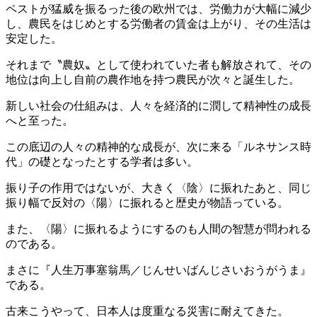
ペストが猛威を振るった後の欧州では、労働力が大幅に減少
し、農民をはじめとする労働者の賃金は上がり、その生活は
安定した。
それまで〝農奴〟として使われていた者も解放されて、その
地位は向上し自前の農作地を持つ農民が次々と誕生した。
新しい社会の仕組みは、人々を経済的に潤して精神性の成長
へと至った。
この底辺の人々の精神的な成長が、次に来る「ルネサンス時
代」の礎となったとする学者は多い。
振り子の作用ではないが、大きく〈陰〉に振れたあと、同じ
振り幅で反対の〈陽〉に振れると歴史が物語っている。
また、〈陽〉に振れるようにするのも人間の智慧が問われる
のである。
まさに『人生万事塞翁馬／じんせいばんじさいおうがうま』
である。
古来こうやって、日本人は度重なる災害に耐えてきた。