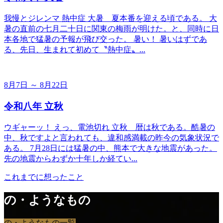
我慢とジレンマ 熱中症 大暑＿夏本番を迎える頃である。 大
暑の直前の七月二十日に関東の梅雨が明けた。と、同時に日
本各地で猛暑の予報が飛び交った。 暑い！ 暑いはずであ
る、先日、生まれて初めて〝熱中症〟...
8月7日 ～ 8月22日
令和八年 立秋
ウギャーッ！ えっ、電池切れ 立秋＿暦は秋である。酷暑の
中、秋ですよと言われても、違和感満載の昨今の気象状況で
ある。 7月28日には猛暑の中、熊本で大きな地震があった。
先の地震からわずか十年しか経てい...
これまでに想ったこと
の・ようなもの
の・ようなもの一覧