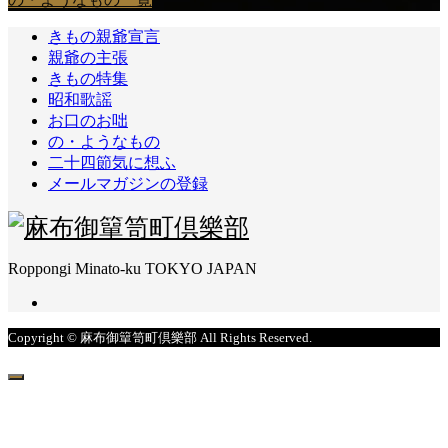
きもの親爺宣言
親爺の主張
きもの特集
昭和歌謡
お口のお咄
の・ようなもの
二十四節気に想ふ
メールマガジンの登録
Roppongi Minato-ku TOKYO JAPAN
Copyright © 麻布御簞笥町倶樂部 All Rights Reserved.