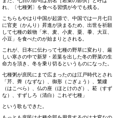
また、七日の節句は別名［若菜の節供］と呼ば
れ、〔七種粥〕を食べる習慣が今でも残る。
こちらもやはり中国が起源で、中国では一月七日
に官吏（かんり）昇進が決まるため、出世を祈願
して七種の穀物「米、麦、小麦、粟、黍、大豆、
小豆」を食べたのが始まりとされる。
これが、日本に伝わって七種の野草に変わり、厳
しい寒さの中で新芽・若葉を出した冬の野菜の生
命力を頂き、冬を乗り切るというものになった。
七種粥が庶民にまで広まったのは江戸時代とされ
「芹、薺（なずな）、御形（ごぎょう）、繁縷
（はこべら）、仏の座（ほとけのざ）、菘（すず
な）、すずしろ（清白）これぞ七種」
という歌もできた。
もっとも庶民は七種全部を用意するのは大変なの