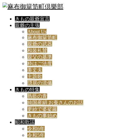
きもの親爺宣言
親爺の主張
About Us
麻布御簞笥町
親爺の武器
和装礼賛
親父の基準
粋はご法度
美丈夫
主題歌
隠居の流儀
きもの特集
熟藍の青
純国産絹 お蚕さんのお話
更紗で婆娑羅
きもの事始め
昭和歌謡
令和6年
令和5年