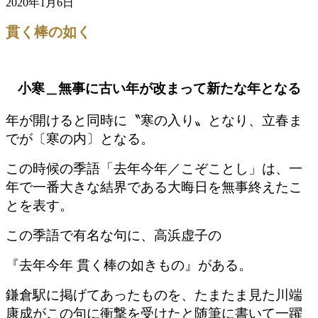
2020年1月6日
貫く棒の如く
小寒＿無事に古い年が改まって新たな年となる
年が開けると同時に〝寒の入り〟となり、立春ま
でが〔寒の内〕となる。
この時候の季語「去年今年／こぞことし」は、一
年で一番大きな結界である大晦日を無事終えたこ
とを表す。
この季語で有名な句に、高浜虚子の
『去年今年 貫く棒の如きもの』がある。
鎌倉駅に掲げてあったものを、たまたま見た川端
康成がこの句に衝撃を受けたと随筆に書いて一躍