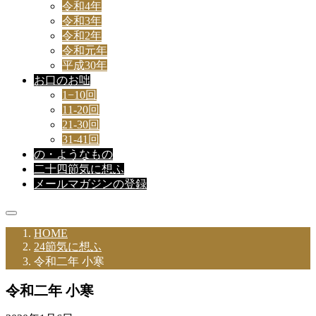
令和4年
令和3年
令和2年
令和元年
平成30年
お口のお咄
1−10回
11-20回
21-30回
31-41回
の・ようなもの
二十四節気に想ふ
メールマガジンの登録
HOME
24節気に想ふ
令和二年 小寒
令和二年 小寒