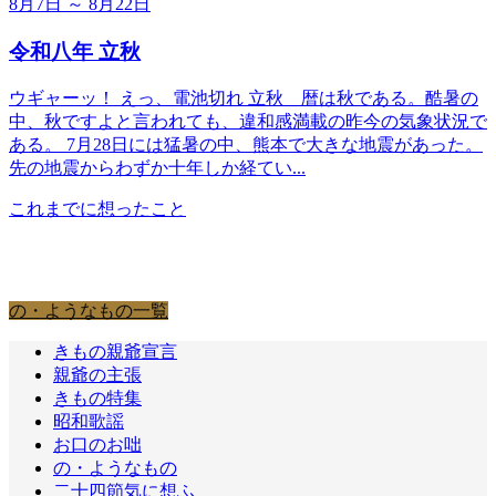
8月7日 ～ 8月22日
令和八年 立秋
ウギャーッ！ えっ、電池切れ 立秋＿暦は秋である。酷暑の
中、秋ですよと言われても、違和感満載の昨今の気象状況で
ある。 7月28日には猛暑の中、熊本で大きな地震があった。
先の地震からわずか十年しか経てい...
これまでに想ったこと
の・ようなもの
の・ようなもの一覧
きもの親爺宣言
親爺の主張
きもの特集
昭和歌謡
お口のお咄
の・ようなもの
二十四節気に想ふ