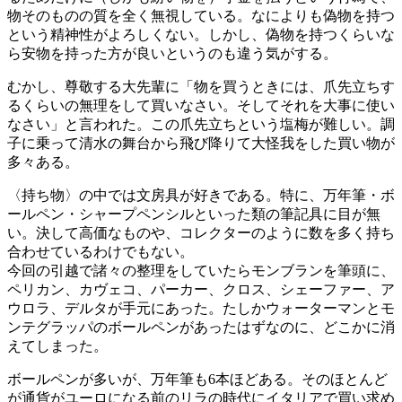
物そのものの質を全く無視している。なによりも偽物を持つ
という精神性がよろしくない。しかし、偽物を持つくらいな
ら安物を持った方が良いというのも違う気がする。
むかし、尊敬する大先輩に「物を買うときには、爪先立ちす
るくらいの無理をして買いなさい。そしてそれを大事に使い
なさい」と言われた。この爪先立ちという塩梅が難しい。調
子に乗って清水の舞台から飛び降りて大怪我をした買い物が
多々ある。
〈持ち物〉の中では文房具が好きである。特に、万年筆・ボ
ールペン・シャープペンシルといった類の筆記具に目が無
い。決して高価なものや、コレクターのように数を多く持ち
合わせているわけでもない。
今回の引越で諸々の整理をしていたらモンブランを筆頭に、
ペリカン、カヴェコ、パーカー、クロス、シェーファー、ア
ウロラ、デルタが手元にあった。たしかウォーターマンとモ
ンテグラッパのボールペンがあったはずなのに、どこかに消
えてしまった。
ボールペンが多いが、万年筆も6本ほどある。そのほとんど
が通貨がユーロになる前のリラの時代にイタリアで買い求め