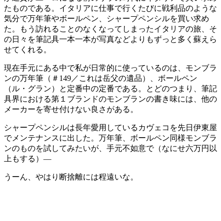
たものである。イタリアに仕事で行くたびに戦利品のような
気分で万年筆やボールペン、シャープペンシルを買い求め
た。もう訪れることのなくなってしまったイタリアの旅、そ
の日々を筆記具一本一本が写真などよりもずっと多く蘇えら
せてくれる。
現在手元にある中で私が日常的に使っているのは、モンブラ
ンの万年筆（＃149／これは岳父の遺品）、ボールペン
（ル・グラン）と定番中の定番である。とどのつまり、筆記
具界における第１ブランドのモンブランの書き味には、他の
メーカーを寄せ付けない良さがある。
シャープペンシルは長年愛用しているカヴェコを先日伊東屋
でメンテナンスに出した。万年筆、ボールペン同様モンブラ
ンのものを試してみたいが、手元不如意で（なにせ六万円以
上もする）—
うーん、やはり断捨離には程遠いな。