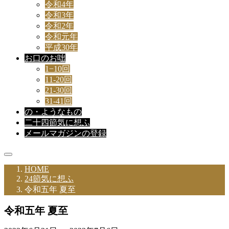
令和4年
令和3年
令和2年
令和元年
平成30年
お口のお咄
1−10回
11-20回
21-30回
31-41回
の・ようなもの
二十四節気に想ふ
メールマガジンの登録
HOME
24節気に想ふ
令和五年 夏至
令和五年 夏至