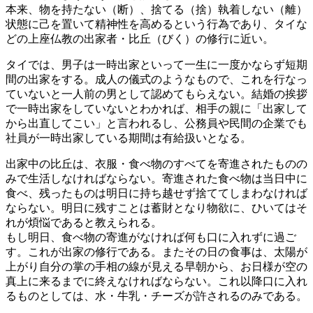
本来、物を持たない（断）、捨てる（捨）執着しない（離）
状態に己を置いて精神性を高めるという行為であり、タイな
どの上座仏教の出家者・比丘（びく）の修行に近い。
タイでは、男子は一時出家といって一生に一度かならず短期
間の出家をする。成人の儀式のようなもので、これを行なっ
ていないと一人前の男として認めてもらえない。結婚の挨拶
で一時出家をしていないとわかれば、相手の親に「出家して
から出直してこい」と言われるし、公務員や民間の企業でも
社員が一時出家している期間は有給扱いとなる。
出家中の比丘は、衣服・食べ物のすべてを寄進されたものの
みで生活しなければならない。寄進された食べ物は当日中に
食べ、残ったものは明日に持ち越せず捨ててしまわなければ
ならない。明日に残すことは蓄財となり物欲に、ひいてはそ
れが煩悩であると教えられる。
もし明日、食べ物の寄進がなければ何も口に入れずに過ご
す。これが出家の修行である。またその日の食事は、太陽が
上がり自分の掌の手相の線が見える早朝から、お日様が空の
真上に来るまでに終えなければならない。これ以降口に入れ
るものとしては、水・牛乳・チーズが許されるのみである。