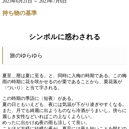
2023年6月21日 ～ 2023年7月6日
持ち物の基準
シンボルに惑わされる
旅のゆらゆら
夏至＿暦は夏に至る。と、同時に入梅の時期である。この梅
雨の時期に花を咲かせるのが栗であることから、栗花落が
〈ついり〉と当て字される。
この時期の季語に〈短夜〉がある。
夏の日ともいえども、夜には気温が下がり凌ぎやすくなる。
また、月でも綺麗に出ようものなら冷酒がうまいし。傍らに
麗しき女性などいればこの上なくよろしい。
めったに出かけぬ夜の雨も涼しくて良い。
ことほど左様に結構な夜が、夏至には最も短いことを恨むの