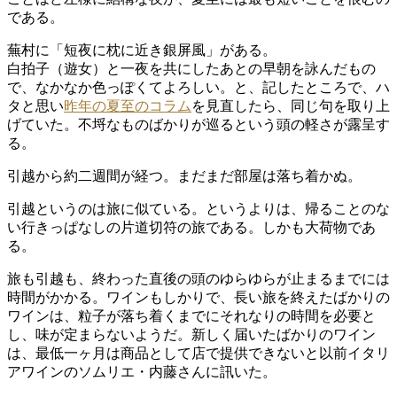
である。
蕪村に「短夜に枕に近き銀屏風」がある。
白拍子（遊女）と一夜を共にしたあとの早朝を詠んだもの
で、なかなか色っぽくてよろしい。と、記したところで、ハ
タと思い
昨年の夏至のコラム
を見直したら、同じ句を取り上
げていた。不埒なものばかりが巡るという頭の軽さが露呈す
る。
引越から約二週間が経つ。まだまだ部屋は落ち着かぬ。
引越というのは旅に似ている。というよりは、帰ることのな
い行きっぱなしの片道切符の旅である。しかも大荷物であ
る。
旅も引越も、終わった直後の頭のゆらゆらが止まるまでには
時間がかかる。ワインもしかりで、長い旅を終えたばかりの
ワインは、粒子が落ち着くまでにそれなりの時間を必要と
し、味が定まらないようだ。新しく届いたばかりのワイン
は、最低一ヶ月は商品として店で提供できないと以前イタリ
アワインのソムリエ・内藤さんに訊いた。