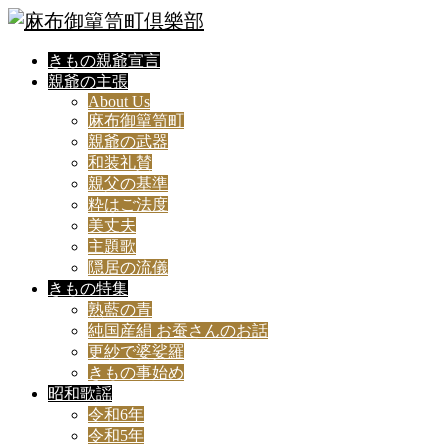
きもの親爺宣言
親爺の主張
About Us
麻布御簞笥町
親爺の武器
和装礼賛
親父の基準
粋はご法度
美丈夫
主題歌
隠居の流儀
きもの特集
熟藍の青
純国産絹 お蚕さんのお話
更紗で婆娑羅
きもの事始め
昭和歌謡
令和6年
令和5年