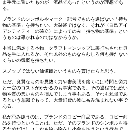
ま手元に置いたものが一流品であったというのが理想であ
る。
ブランドのシンボルやマーク・記号でものを選ばない「持ち
物の基準」を持ちたい。大袈裟ではなく、それが〈自己アイ
デンティティーの確立〉によってのみ「持ち物の基準」とい
うものは導かれるのではなかろうか。
本当に満足する本物、クラフトマンシップに裏打ちされた良
品を手に入れるか、それ以外のものならむしろ何も持たない
くらいの気概を持ちたい。
スノッブではない価値観というものを貫けたらと思う。
ただ、良質なものを見抜く力や審美眼を磨くには時間と労力
と一定のコストがかかるのも事実である。その過程では紛い
物や質の悪いものを掴んでしまう事もある。それも勉強であ
るという意識でもって、大量消費の波に呑み混まれない事で
ある。
私が忌み嫌うのは、ブランドのコピー商品である。コピー商
品を持つということは、ただ、そのブランドのシンボルを得
るためだけに（しかも紛い物を）小金を払うという行為で、