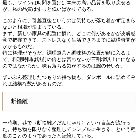
最も、ワインは時間を置けば本来の高い品質を取り戻せる
が、私の品質はずっと低いばかりである。
このように、引越直後というのは気持ちが落ち着かず定まら
ないと相場が決まっている。
まず、新しい家具の配置に慣れ、どこに何があるかが皮膚感
覚で把握できて、ストレスなく生活できるまでに結構時間が
かかるものだ。
特に料理がそうだ、調理道具と調味料の位置が頭に入るま
で、料理時間は以前の倍とは言わないが三割増以上にになる
のではなかろか。味も落ちる気がするのは腕のせいか。
ずいぶん整理したつもりの持ち物も、ダンボールに詰めてみ
れば結構な数があるものだ。
断捨離
一時期、巷で〈断捨離／だんしゃり〉という言葉が流行っ
た。持ち物を限りなく整理してシンプルに生きる、という程
度のことのようであったと記憶している。