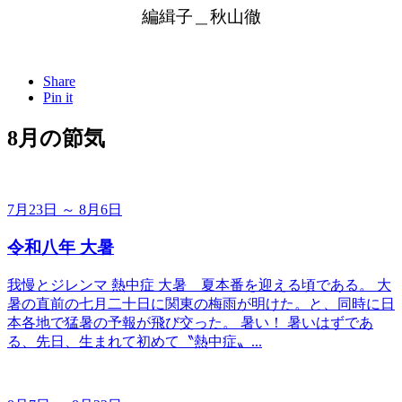
編緝子＿秋山徹
Share
Pin it
8月の節気
7月23日 ～ 8月6日
令和八年 大暑
我慢とジレンマ 熱中症 大暑＿夏本番を迎える頃である。 大
暑の直前の七月二十日に関東の梅雨が明けた。と、同時に日
本各地で猛暑の予報が飛び交った。 暑い！ 暑いはずであ
る、先日、生まれて初めて〝熱中症〟...