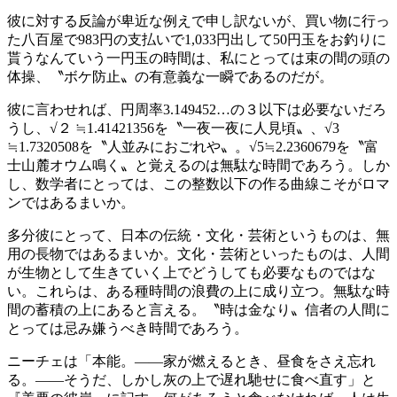
彼に対する反論が卑近な例えで申し訳ないが、買い物に行っ
た八百屋で983円の支払いで1,033円出して50円玉をお釣りに
貰うなんていう一円玉の時間は、私にとっては束の間の頭の
体操、〝ボケ防止〟の有意義な一瞬であるのだが。
彼に言わせれば、円周率3.149452…の３以下は必要ないだろ
うし、√２ ≒1.41421356を〝一夜一夜に人見頃〟、√3​
≒1.7320508を〝人並みにおごれや〟。√5≒2.2360679を〝富
士山麓オウム鳴く〟と覚えるのは無駄な時間であろう。しか
し、数学者にとっては、この整数以下の作る曲線こそがロマ
ンではあるまいか。
多分彼にとって、日本の伝統・文化・芸術というものは、無
用の長物ではあるまいか。文化・芸術といったものは、人間
が生物として生きていく上でどうしても必要なものではな
い。これらは、ある種時間の浪費の上に成り立つ。無駄な時
間の蓄積の上にあると言える。〝時は金なり〟信者の人間に
とっては忌み嫌うべき時間であろう。
ニーチェは「本能。——家が燃えるとき、昼食をさえ忘れ
る。——そうだ、しかし灰の上で遅れ馳せに食べ直す」と