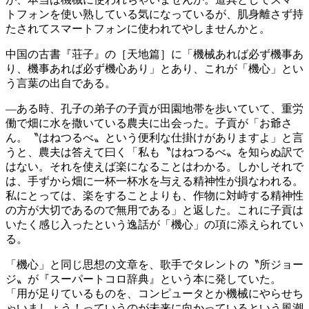
トフォンを使い熟している気になっているが、肌身離さず持
たされてスマートフォンに使われてやしませんかと。
中国の古書『荘子』の［天地篇］に「機械あれば必ず機事あ
り、機事あれば必ず機心あり」とあり、これが「機心」とい
う言葉の出自である。
—ある時、孔子の弟子の子貢が田園地帯を歩いていて、重労
働で畑に水を撒いている農夫に出会った。子貢が「お爺さ
ん。〝はねつるべ〟という便利な仕掛けがありますよ」と言
うと、農夫は答えて曰く「私も〝はねつるべ〟を知らぬ訳で
はない。それを使えば楽になることはわかる。しかしそれで
は、手ずから畑に一杯一杯水を与える精神性が損なわれる。
私にとっては、楽をすることよりも、作物に対峙する精神性
の方が大切であるので無用である」と返した。これに子貢は
いたく感じ入ったという逸話が「機心」の項に添えられてい
る。
「機心」と同じ思想の文章を、歌手でタレントの〝所ジョー
ジ〟が『スーパートコロ辞典』という本に発していた。
「用が足りているものを、コンピュータとか機械にやらせち
ゃいましょう！っていうのが未来に向かっているという風潮