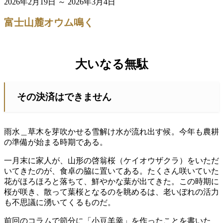
2026年2月19日 ～ 2026年3月4日
富士山麓オウム鳴く
大いなる無駄
その決済はできません
雨水＿草木を芽吹かせる雪解け水が流れ出す候。今年も農耕
の準備が始まる時期である。
一月末に家人が、山形の啓翁桜（ケイオウザクラ）をいただ
いてきたのが、食卓の脇に置いてある。たくさん咲いていた
花がほろほろと落ちて、鮮やかな葉が出てきた。この時期に
桜が咲き、散って葉桜となるのを眺めるは、老いぼれの活力
も不思議に湧いてくるものだ。
前回のコラムで節分に「小豆羊羹」を作ったことを書いた