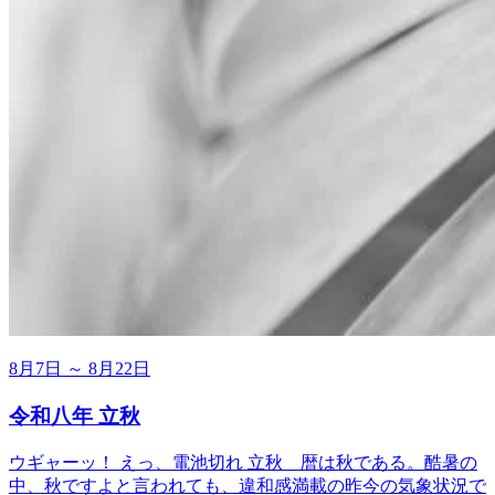
8月7日 ～ 8月22日
令和八年 立秋
ウギャーッ！ えっ、電池切れ 立秋＿暦は秋である。酷暑の
中、秋ですよと言われても、違和感満載の昨今の気象状況で