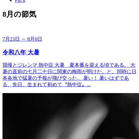
Pin it
8月の節気
7月23日 ～ 8月6日
令和八年 大暑
我慢とジレンマ 熱中症 大暑＿夏本番を迎える頃である。 大
暑の直前の七月二十日に関東の梅雨が明けた。と、同時に日
本各地で猛暑の予報が飛び交った。 暑い！ 暑いはずであ
る、先日、生まれて初めて〝熱中症〟...