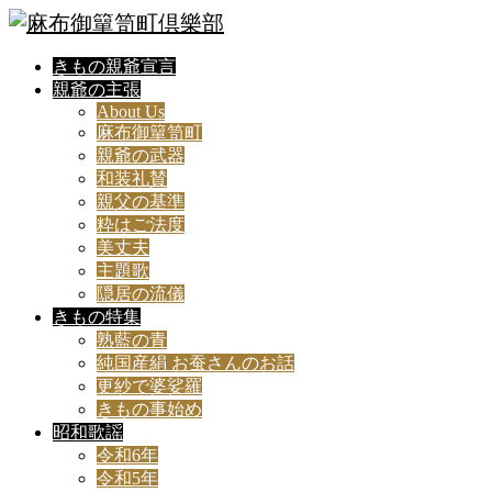
きもの親爺宣言
親爺の主張
About Us
麻布御簞笥町
親爺の武器
和装礼賛
親父の基準
粋はご法度
美丈夫
主題歌
隠居の流儀
きもの特集
熟藍の青
純国産絹 お蚕さんのお話
更紗で婆娑羅
きもの事始め
昭和歌謡
令和6年
令和5年