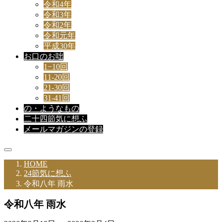
令和4年
令和3年
令和2年
令和元年
平成30年
お口のお咄
1−10回
11-20回
21-30回
31-41回
の・ようなもの
二十四節気に想ふ
メールマガジンの登録
HOME
24節気に想ふ
令和八年 雨水
令和八年 雨水