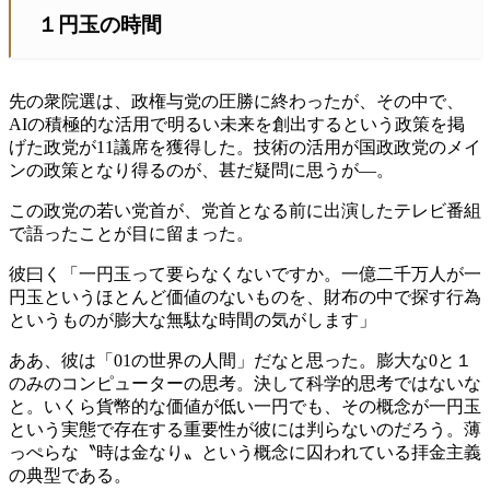
１円玉の時間
先の衆院選は、政権与党の圧勝に終わったが、その中で、
AIの積極的な活用で明るい未来を創出するという政策を掲
げた政党が11議席を獲得した。技術の活用が国政政党のメイ
ンの政策となり得るのが、甚だ疑問に思うが—。
この政党の若い党首が、党首となる前に出演したテレビ番組
で語ったことが目に留まった。
彼曰く「一円玉って要らなくないですか。一億二千万人が一
円玉というほとんど価値のないものを、財布の中で探す行為
というものが膨大な無駄な時間の気がします」
ああ、彼は「01の世界の人間」だなと思った。膨大な0と１
のみのコンピューターの思考。決して科学的思考ではないな
と。いくら貨幣的な価値が低い一円でも、その概念が一円玉
という実態で存在する重要性が彼には判らないのだろう。薄
っぺらな〝時は金なり〟という概念に囚われている拝金主義
の典型である。