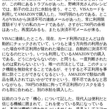
が、この時にあるトラブルがあった。野﨑洋光さんのレシピ
では、餡子の仕上げに水飴を使う。そこで、VISAカードを
利用してAMAZONで購入した。700円弱のものである。とこ
ろがVISAから決済不可の連絡メールがあった。常に利用限
度額ギリギリの私のカードであるが、さすがに700円の余裕
はあった。再度試みるも、またも決済不可メールが来る。
VISAに連絡したところ、現在、カード利用のほとんどは自
動的にチェックされていて、いつもと違う方向性の利用があ
った場合や不正利用が疑われた場合には、自動的に決済不可
になるのだという。いつも利用しているAMAZONでの購入
である。どうにかならないのか、と問うも、一度判断された
ものは変わらないという。唯一の方法としては、このチェッ
ク機能を無効化することであるが、そうすると不正利用を事
前に防ぐことができなくなるという。AMAZONで類似の商
品を購入されてはいかがですかという、理不尽であるなと思
いながらも、700円の水飴に拘って不正利用のリスクを追う
のも割に合わぬと、別の水飴を購入した。
以前のコラムで「機心」について記した。現代人は便利だと
信じる機械に囲まれて、これを使っている気になっている
が、本当は機械に使われちゃいませんか。道具としてスマー