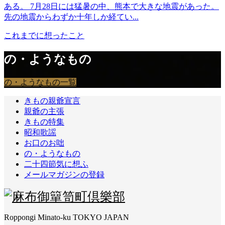
ある。 7月28日には猛暑の中、熊本で大きな地震があった。
先の地震からわずか十年しか経てい...
これまでに想ったこと
の・ようなもの
の・ようなもの一覧
きもの親爺宣言
親爺の主張
きもの特集
昭和歌謡
お口のお咄
の・ようなもの
二十四節気に想ふ
メールマガジンの登録
Roppongi Minato-ku TOKYO JAPAN