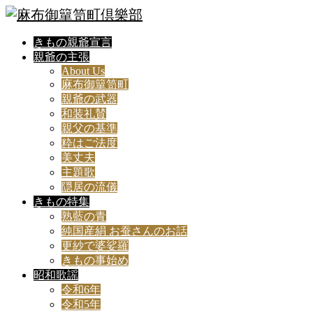
きもの親爺宣言
親爺の主張
About Us
麻布御簞笥町
親爺の武器
和装礼賛
親父の基準
粋はご法度
美丈夫
主題歌
隠居の流儀
きもの特集
熟藍の青
純国産絹 お蚕さんのお話
更紗で婆娑羅
きもの事始め
昭和歌謡
令和6年
令和5年