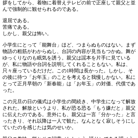
拶をしてから、着物に着替えテレビの前で正座して親父と並
んで強制的に観せられるのである。
退屈である。
苦痛である。
しかし、親父は怖い。
小学生にとって「能舞台」ほど、つまらぬものはない。まず
物語の粗筋がわからぬし、台詞の内容が見当もつかぬ。舞が
ゆっくりなのも眠気を誘う。親父は謡本を片手に見ている
が、私に物語や台詞を説明してくれることもない。私は、
只々座っているだけだ。この1時間は長かった。しかし、そ
の後に待つ「お年玉」のことを考えると我慢しかない。私に
とって正月早朝の「新春能」は「お年玉」の対価、代償であ
った。
この元旦の日の儀式は小学生の間続き、中学生になって解放
された。解放というより、私が恐る恐る「もう嫌だと」親父
に伝えたのである。意外にも、親父は一言「分かった」と言
ったきり、それ以降は一人で観た。なんとなく寂しそうにし
ていたのを感じたは気のせいか。