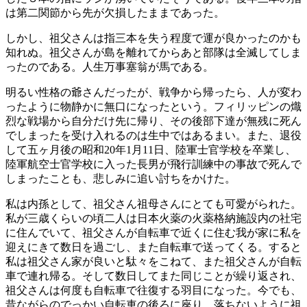
は第二関節から先が欠損したままであった。
しかし、祖父さんは指三本を失う程度で運が良かったのかも
知れぬ。祖父さんが島を離れてからあと部隊は全滅してしま
ったのである。人生万事塞翁が馬である。
明るい性格の爺さんだったが、戦争から帰ったら、人が変わ
ったように物静かに無口になったという。フィリッピンの熾
烈な戦場から自分だけ先に帰り、その後部下達が無残に死ん
でしまったを受け入れるのは生中ではあるまい。また、退役
して五ヶ月後の昭和20年1月11日、陸軍士官学校を卒業し、
陸軍航空士官学校に入った長男が飛行訓練中の事故で死んで
しまったことも、悲しみに追い討ちをかけた。
私は内孫として、祖父さん祖母さんにとても可愛がられた。
私が三歳くらいの頃二人は日本火薬の火薬格納施設内の社宅
に住んでいて、祖父さんが自転車で近くに住む我が家に私を
迎えにきて数日を過ごし、また自転車で送ってくる。すると
私は祖父さん家が良いと駄々をこねて、また祖父さんが自転
車で連れ帰る。そして数日してまた同じことが繰り返され、
祖父さんは何度も自転車で往復する羽目になった。今でも、
昔ながらのでっかい自転車の後ろに座り、落ちないように祖