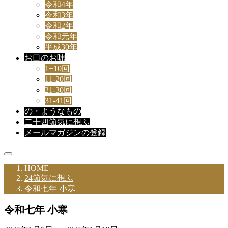
令和4年
令和3年
令和2年
令和元年
平成30年
お口のお咄
1−10回
11-20回
21-30回
31-41回
の・ようなもの
二十四節気に想ふ
メールマガジンの登録
HOME
24節気に想ふ
令和七年 小寒
令和七年 小寒