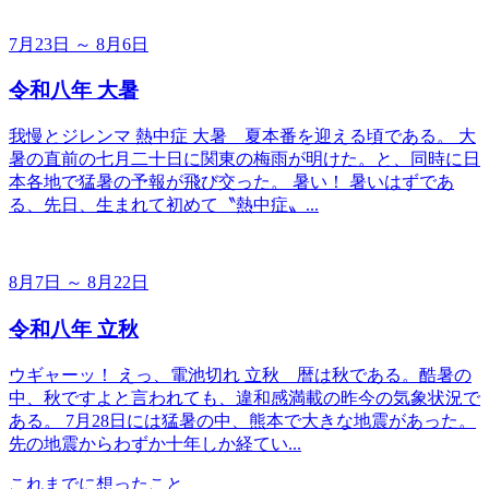
7月23日 ～ 8月6日
令和八年 大暑
我慢とジレンマ 熱中症 大暑＿夏本番を迎える頃である。 大
暑の直前の七月二十日に関東の梅雨が明けた。と、同時に日
本各地で猛暑の予報が飛び交った。 暑い！ 暑いはずであ
る、先日、生まれて初めて〝熱中症〟...
8月7日 ～ 8月22日
令和八年 立秋
ウギャーッ！ えっ、電池切れ 立秋＿暦は秋である。酷暑の
中、秋ですよと言われても、違和感満載の昨今の気象状況で
ある。 7月28日には猛暑の中、熊本で大きな地震があった。
先の地震からわずか十年しか経てい...
これまでに想ったこと