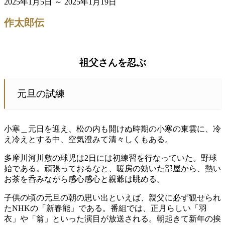
2025年1月5日 ～ 2025年1月19日
作太郎伝
祖父さんを忍ぶ
元旦の試練
小寒＿元日を迎え、松の内も開けぬ時期の小寒の東雲に、冷
え冷えとする中、空気澄みて清々しくもある。
多摩川河川敷の球児は2日には初練習を行なっていた。野球
始である。頑張っておるなと、暖房の効いた部屋から、熱い
お茶を呑みながら感心感心と親爺は眺める。
子供の頃の元旦の朝の思い出といえば、親父に必ず観せられ
たNHKの「新春能」である。番組では、正月らしい「羽
衣」や「翁」といった演目が放送される。朝起きて新年の挨