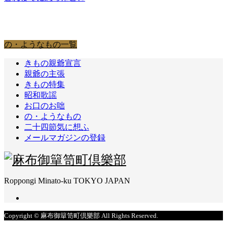
の・ようなもの
の・ようなもの一覧
きもの親爺宣言
親爺の主張
きもの特集
昭和歌謡
お口のお咄
の・ようなもの
二十四節気に想ふ
メールマガジンの登録
Roppongi Minato-ku TOKYO JAPAN
Copyright © 麻布御簞笥町倶樂部 All Rights Reserved.