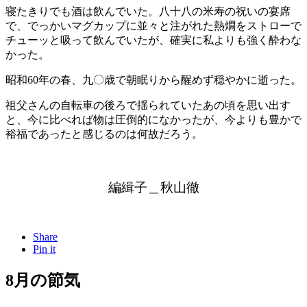
寝たきりでも酒は飲んでいた。八十八の米寿の祝いの宴席
で、でっかいマグカップに並々と注がれた熱燗をストローで
チューッと吸って飲んでいたが、確実に私よりも強く酔わな
かった。
昭和60年の春、九〇歳で朝眠りから醒めず穏やかに逝った。
祖父さんの自転車の後ろで揺られていたあの頃を思い出す
と、今に比べれば物は圧倒的になかったが、今よりも豊かで
裕福であったと感じるのは何故だろう。
編緝子＿秋山徹
Share
Pin it
8月の節気