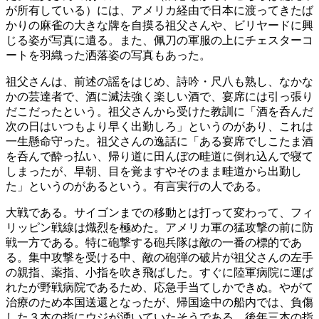
が所有している）には、アメリカ経由で日本に渡ってきたば
かりの麻雀の大きな牌を自摸る祖父さんや、ビリヤードに興
じる姿が写真に遺る。また、佩刀の軍服の上にチェスターコ
ートを羽織った洒落姿の写真もあった。
祖父さんは、前述の謡をはじめ、詩吟・尺八も熟し、なかな
かの芸達者で、酒に滅法強く楽しい酒で、宴席には引っ張り
だこだったという。祖父さんから受けた教訓に「酒を呑んだ
次の日はいつもより早く出勤しろ」というのがあり、これは
一生懸命守った。祖父さんの逸話に「ある宴席でしこたま酒
を呑んで酔っ払い、帰り道に田んぼの畦道に倒れ込んで寝て
しまったが、早朝、目を覚ますやそのまま畦道から出勤し
た」というのがあるという。有言実行の人である。
大戦である。サイゴンまでの移動とは打って変わって、フィ
リッピン戦線は熾烈を極めた。アメリカ軍の猛攻撃の前に防
戦一方である。特に砲撃する砲兵隊は敵の一番の標的であ
る。集中攻撃を受ける中、敵の砲弾の破片が祖父さんの左手
の親指、薬指、小指を吹き飛ばした。すぐに陸軍病院に運ば
れたが野戦病院であるため、応急手当てしかできぬ。やがて
治療のため本国送還となったが、帰国途中の船内では、負傷
した３本の指にウジが湧いていたそうである。後年三本の指