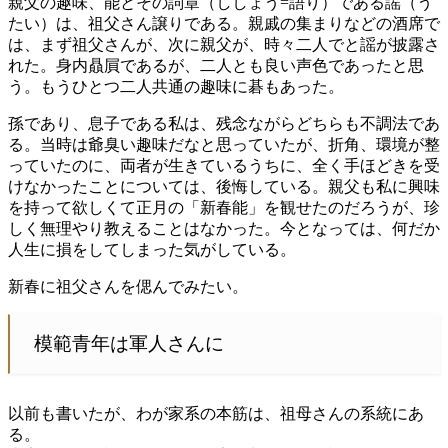
親父の趣味、能とその詞章（ししょう=語り）である謡（う
たい）は、祖父さん譲りである。親戚の集まりなどの酒席で
は、まず祖父さんが、次に親父が、時々二人でと謡が披露さ
れた。身内贔屓であるが、二人とも良い声色であったと思
う。もうひとつ二人共通の趣味に碁もあった。
孫であり、息子である私は、残念ながらどちらも不調法であ
る。当時は爺臭い趣味だなと思っていたが、折角、環境が整
っていたのに、両者が生きているうちに、全く手ほどきを受
けなかったことについては、後悔している。親父も私に興味
を持って欲しくて正月の「新春能」を観せたのだろうが、珍
しく無理やり教えることはなかった。今となっては、何だか
人生に損をしてしまった気がしている。
新春に祖父さんを偲んでみたい。
模範青年は軍人さんに
以前も書いたが、わが家系の本筋は、祖母さんの系統にあ
る。