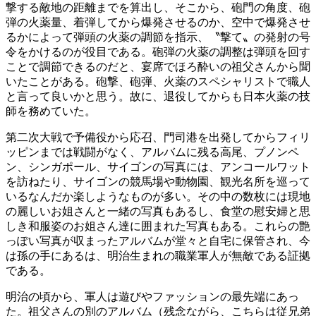
撃する敵地の距離までを算出し、そこから、砲門の角度、砲
弾の火薬量、着弾してから爆発させるのか、空中で爆発させ
るかによって弾頭の火薬の調節を指示、〝撃て〟の発射の号
令をかけるのが役目である。砲弾の火薬の調整は弾頭を回す
ことで調節できるのだと、宴席でほろ酔いの祖父さんから聞
いたことがある。砲撃、砲弾、火薬のスペシャリストで職人
と言って良いかと思う。故に、退役してからも日本火薬の技
師を務めていた。
第二次大戦で予備役から応召、門司港を出発してからフィリ
ッピンまでは戦闘がなく、アルバムに残る高尾、プノンペ
ン、シンガポール、サイゴンの写真には、アンコールワット
を訪ねたり、サイゴンの競馬場や動物園、観光名所を巡って
いるなんだか楽しようなものが多い。その中の数枚には現地
の麗しいお姐さんと一緒の写真もあるし、食堂の慰安婦と思
しき和服姿のお姐さん達に囲まれた写真もある。これらの艶
っぽい写真が収まったアルバムが堂々と自宅に保管され、今
は孫の手にあるは、明治生まれの職業軍人が無敵である証拠
である。
明治の頃から、軍人は遊びやファッションの最先端にあっ
た。祖父さんの別のアルバム（残念ながら、こちらは従兄弟