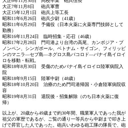
大正6年11月30日 同校卒業 砲兵伍長
大正7年11月8日 砲兵軍曹
大正15年12月1日 砲兵上等工長
昭和11年6月26日 砲兵少尉（41歳）
昭和11年6月29日 予備役（日本火薬に火薬専門技師として
勤務）
昭和16年11月24日 臨時招集・応召（46歳）
昭和17年2月28日 門司港より台湾の高尾、カンボジア・プ
ノンペン、シンガポール、ベトナム・サイゴン、フィリッピ
ンのマニラ—セブ島—ネグロス島バコロド—バナイ島イロイ
ロを移動・転戦。
昭和18年8月30日 受傷のためバナイ島イロイロ陸軍病院入
院
昭和18年9月15日 陸軍中尉（48歳）
昭和18年10月20日 治療のため門司港帰国・小倉陸軍病院収
容
昭和19年8月31日 退院後・招集解除（のち日本火薬に復
帰）
以上が、20歳から49歳まで約30年間、職業軍人であった我が
祖父の軍歴であるが、ご覧の通り一等兵から中尉まで叩き上
げで昇官した人であった。砲兵いわゆる砲工隊の隊長で、砲