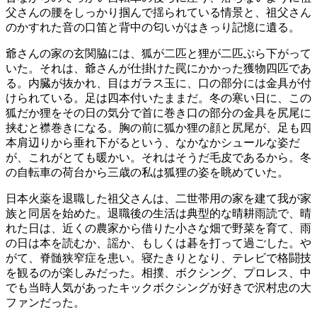
父さんの腰をしっかり掴んで揺られている情景と、祖父さん
のかすれた音の口笛と背中の匂いがはきっり記憶に遺る。
爺さんの家の玄関脇には、狐が二匹と狸が二匹ぶら下がって
いた。それは、爺さんが仕掛けた罠にかかった獲物四匹であ
る。内臓が抜かれ、目はガラス玉に、口の部分には金具が付
けられている。足は四本付いたままだ。冬の寒い日に、この
狐だか狸をその日の気分で首に巻き口の部分の金具を尻尾に
挟むと襟巻きになる。胸の前に狐か狸の顔と尻尾が、足も四
本肩辺りから垂れ下がるという、なかなかシュールな姿だ
が、これがとても暖かい。それはそうだ毛皮であるから。冬
の自転車の荷台から三歳の私は狐狸の姿を眺めていた。
日本火薬を退職した祖父さんは、二世帯用の家を建て我が家
族と同居を始めた。退職後の生活は典型的な晴耕雨読で、晴
れた日は、近くの農家から借りた小さな畑で野菜を育て、雨
の日は本を読むか、謡か、もしくは碁を打って過ごした。や
がて、脊髄狭窄症を患い。寝たきりとなり、テレビで格闘技
を観るのが楽しみだった。相撲、ボクシング、プロレス、中
でも当時人気があったキックボクシングが好きで沢村忠の大
ファンだった。