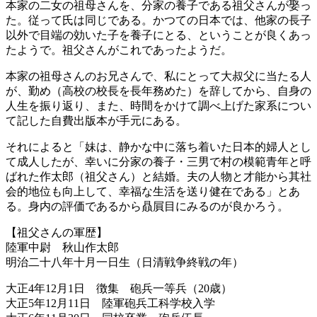
本家の二女の祖母さんを、分家の養子である祖父さんが娶っ
た。従って氏は同じである。かつての日本では、他家の長子
以外で目端の効いた子を養子にとる、ということが良くあっ
たようで。祖父さんがこれであったようだ。
本家の祖母さんのお兄さんで、私にとって大叔父に当たる人
が、勤め（高校の校長を長年務めた）を辞してから、自身の
人生を振り返り、また、時間をかけて調べ上げた家系につい
て記した自費出版本が手元にある。
それによると「妹は、静かな中に落ち着いた日本的婦人とし
て成人したが、幸いに分家の養子・三男で村の模範青年と呼
ばれた作太郎（祖父さん）と結婚。夫の人物と才能から其社
会的地位も向上して、幸福な生活を送り健在である」とあ
る。身内の評価であるから贔屓目にみるのが良かろう。
【祖父さんの軍歴】
陸軍中尉 秋山作太郎
明治二十八年十月一日生（日清戦争終戦の年）
大正4年12月1日 徴集 砲兵一等兵（20歳）
大正5年12月11日 陸軍砲兵工科学校入学