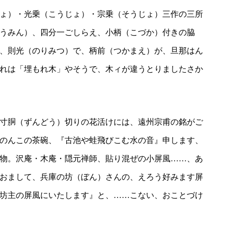
ょ）・光乗（こうじょ）・宗乗（そうじょ）三作の三所
うみん）、四分一ごしらえ、小柄（こづか）付きの脇
、則光（のりみつ）で、柄前（つかまえ）が、旦那はん
れは「埋もれ木」やそうで、木ィが違うとりましたさか
寸胴（ずんどう）切りの花活けには、遠州宗甫の銘がご
のんこの茶碗、『古池や蛙飛びこむ水の音』申します、
物。沢庵・木庵・隠元禅師、貼り混ぜの小屏風……、あ
おまして、兵庫の坊（ぼん）さんの、えろう好みます屏
坊主の屏風にいたします』と、……こない、おことづけ