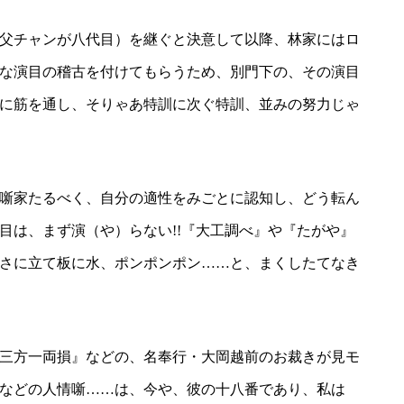
父チャンが八代目）を継ぐと決意して以降、林家にはロ
な演目の稽古を付けてもらうため、別門下の、その演目
に筋を通し、そりゃあ特訓に次ぐ特訓、並みの努力じゃ
噺家たるべく、自分の適性をみごとに認知し、どう転ん
目は、まず演（や）らない!!『大工調べ』や『たがや』
さに立て板に水、ポンポンポン……と、まくしたてなき
三方一両損』などの、名奉行・大岡越前のお裁きが見モ
などの人情噺……は、今や、彼の十八番であり、私は