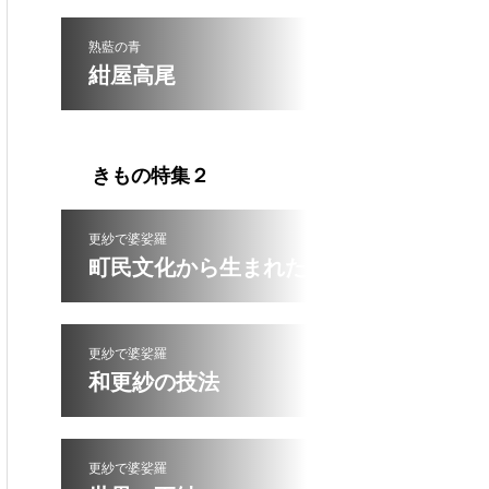
熟藍の青
紺屋高尾
きもの特集２
更紗で婆娑羅
町民文化から生まれた和更紗
更紗で婆娑羅
和更紗の技法
更紗で婆娑羅