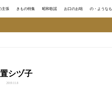
の主張
きもの特集
昭和歌謡
お口のお咄
の・ような
笠置シヅ子
2019.11.8