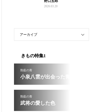
野口五郎
2026.03.20
アーカイブ
きもの特集1
熟藍の青
小泉八雲が出会った青
熟藍の青
武将の愛した色