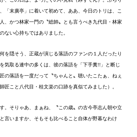
、「末廣亭」に着いて初めて、ああ、今日のトリは、こ
人、かつ林家一門の〝総帥〟とも言うべき九代目・林家
のない心持ちではありました。
何を隠そう、正蔵が演じる落語のファンの１人だったり
を気取る連中の多くは、彼の落語を「下手糞!!」と断じ
匠の落語を一度だって〝ちゃんと〟聴いたこたぁ、ねぇ
師匠こと八代目・桂文楽の口跡を真似てみました）。
です。そりゃあ、まぁね、〝この歳〟の古今亭志ん朝や立
と言いますか、そもそも比べること自体が野暮なわけ