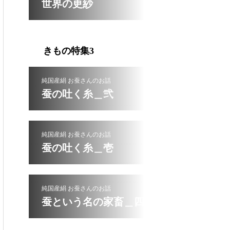
世界の更紗
きもの特集3
純国産絹 お蚕さんのお話
蚕の吐く糸＿弐
純国産絹 お蚕さんのお話
蚕の吐く糸＿壱
純国産絹 お蚕さんのお話
蚕という名の家畜＿四