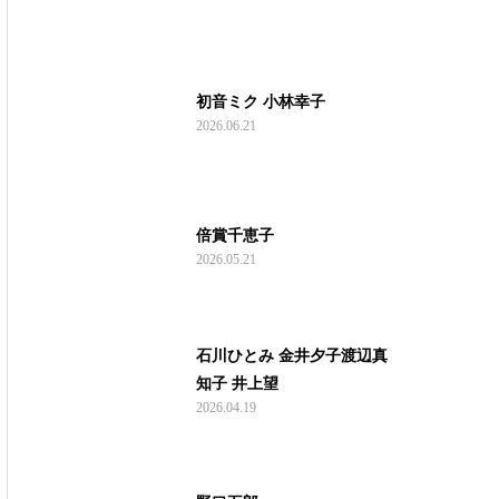
初音ミク 小林幸子
2026.06.21
倍賞千恵子
2026.05.21
石川ひとみ 金井夕子渡辺真
知子 井上望
2026.04.19