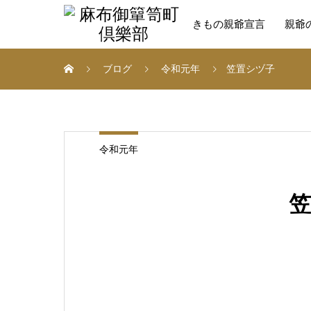
きもの親爺宣言
親爺
ブログ
令和元年
笠置シヅ子
令和元年