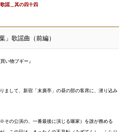
和歌謡＿其の四十四
葉」歌謡曲（前編）
『買い物ブギー』
りまして、新宿「末廣亭」の昼の部の客席に、潜り込み
※その公演の、一番最後に演じる噺家）を誰が務める
が、この日は、まったくの不見転（みずてん）。ふらり