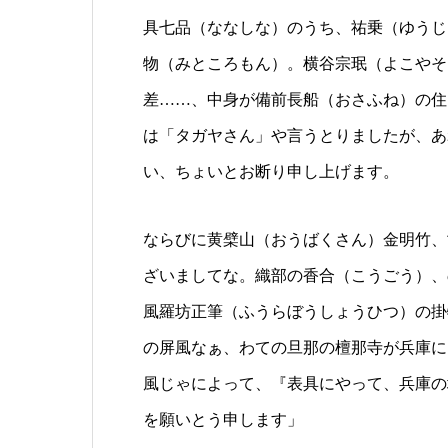
具七品（ななしな）のうち、祐乗（ゆうじ
物（みところもん）。横谷宗珉（よこやそ
差……、中身が備前長船（おさふね）の住
は「タガヤさん」や言うとりましたが、あ
い、ちょいとお断り申し上げます。
ならびに黄檗山（おうばくさん）金明竹、
ざいましてな。織部の香合（こうごう）、
風羅坊正筆（ふうらぼうしょうひつ）の掛
の屏風なぁ、わての旦那の檀那寺が兵庫に
風じゃによって、『表具にやって、兵庫の
を願いとう申します」