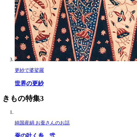
更紗で婆娑羅
世界の更紗
きもの特集3
純国産絹 お蚕さんのお話
蚕の吐く糸＿弐