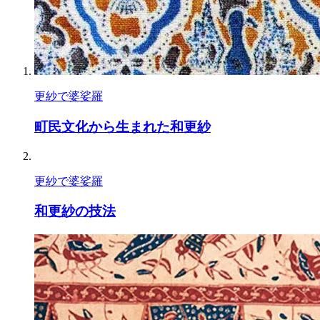
更紗で婆娑羅
町民文化から生まれた和更紗
更紗で婆娑羅
和更紗の技法