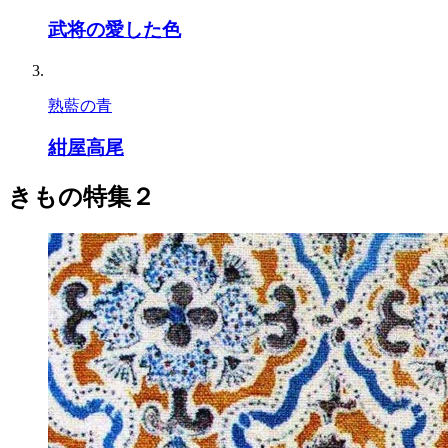
武将の愛した色
熟藍の青
紺屋高尾
きもの特集２