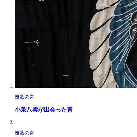
熟藍の青
小泉八雲が出会った青
熟藍の青