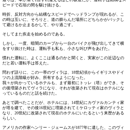
ピードで石垣の間を駆け抜ける。
時折、反対方向から結構なスピードでヘッドランプが現れるが、こ
の時は互いに、そろりと、道の膨らんだ場所にどちらかがバックし
て避けるか止まるかして、やり過ごす。
そしてまた疾走を始めるのである。
しかし、一度、暗闇のカーブから一台のバイクが飛び出してきて横
をすり抜けた時は、運転手も私も、小さな叫び声をあげた。
慣れた運転に、よくここは通るのかと聞くと、実家がこの近辺なの
だと若い運転手は答えた。
問わず語りに、この一帯のヴィラは、18世紀頃からイギリスやドイ
ツの上流階級が好み、所有するようになった。
我々が向かっているホテルも、まず最初にトッレ（塔）ができ、そ
の後増築されてヴィラになり、それが改築されて現在はホテルにな
っているものだと話を続けた。
あとで調べたことだが、ホテルには、14世紀にカヴァルカンティ家
が塔を建て、その後16世紀に増築されてミケロッティ家のヴィラと
なり、20世紀に改築されて現在のホテルにいたるという来歴がある
らしい。
アメリカの作家ヘンリー・ジェームスが1877年に遺した、このヴィ