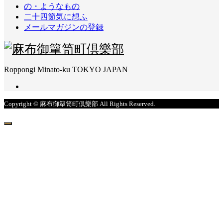
の・ようなもの
二十四節気に想ふ
メールマガジンの登録
Roppongi Minato-ku TOKYO JAPAN
Copyright © 麻布御簞笥町倶樂部 All Rights Reserved.