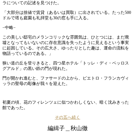
ラについての記述を見つけた。
「大部分は捨値で賃貸（あるいは買取）に出されている。たった500
ドルで塔も庭園も礼拝堂も30の窓も手に入る。
−中略−
この美しい邸宅のメランコリックな雰囲気は、ひとつには、まだ廃
墟となってもいないのに存在意識を失ったように見えるという事実
に起因している。その広大さ、ゆったりとした趣は、運命の流転を
物語っているのである。」
狭い道の丘を登りきると、四つ星ホテル「トッレ・ディ・ベッロス
グアルド」の黒い鉄の門が現れた。
門が開かれ進むと、ファサードの上から、ピエトロ・フランカヴィ
ッラの聖母の彫像が我々を迎えた。
初夏の頃、花のフィレンツェに似つかわしくない、暗く沈みきった
館であった。
その五へ続く
編緝子＿秋山徹