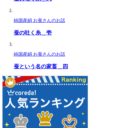
純国産絹 お蚕さんのお話
蚕の吐く糸＿壱
純国産絹 お蚕さんのお話
蚕という名の家畜＿四