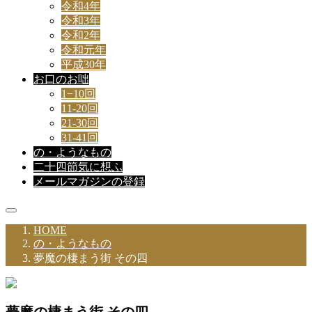
令和4年
令和3年
令和2年
令和元年
平成30年
お口のお咄
1−10回
11-20回
21-30回
31-41回
の・ようなもの
二十四節気に想ふ
メールマガジンの登録
HOME
の・ようなもの
夢魔の棲まう街 その四
夢魔の棲まう街 その四