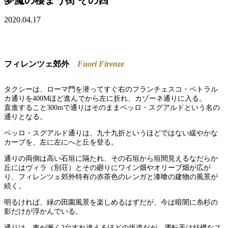
2020.04.17
フィレンツェ郊外
Fuori Firenze
タクシーは、ローマ門を潜ってすぐ右のフランチェスコ・ペトラル
カ通りを400Mほど進んでから左に折れ、カゾーネ通りに入る。
直進すること300mで通りはそのままベッロ・スグアルドという名の
通りとなる。
ベッロ・スグアルド通りは、九十九折というほどではない緩やかな
カーブを、左に左にへと丘を登る。
通りの両側は高い石垣に隔たれ、その石垣から垣間見えるなだらか
丘にはヴィラ（別荘）とその廻りにワイン畑やオリーブ畑が広が
り、フィレンツェ郊外特有の赤茶色のレンガと漆喰の建物の風景が
続く。
明るければ、緑の田園風景を楽しめるはずだが、今は暗闇に糸杉の
影だけが浮かんでいる。
通りは、車が漸く2台すれ違えるほどの坂道だが、運転手は結構なス