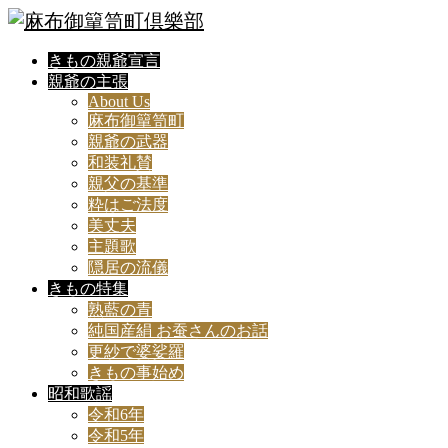
きもの親爺宣言
親爺の主張
About Us
麻布御簞笥町
親爺の武器
和装礼賛
親父の基準
粋はご法度
美丈夫
主題歌
隠居の流儀
きもの特集
熟藍の青
純国産絹 お蚕さんのお話
更紗で婆娑羅
きもの事始め
昭和歌謡
令和6年
令和5年