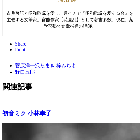
古典落語と昭和歌謡を愛し、月イチで『昭和歌謡を愛する会』を
主催する文筆家。官能作家【花園乱】として著書多数。現在、某
学習塾で文章指導の講師。
Share
Pin it
菅原洋一沢たまき 梓みちよ
野口五郎
関連記事
初音ミク 小林幸子