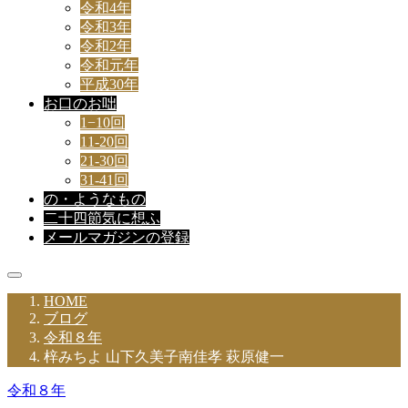
令和4年
令和3年
令和2年
令和元年
平成30年
お口のお咄
1−10回
11-20回
21-30回
31-41回
の・ようなもの
二十四節気に想ふ
メールマガジンの登録
HOME
ブログ
令和８年
梓みちよ 山下久美子南佳孝 萩原健一
令和８年