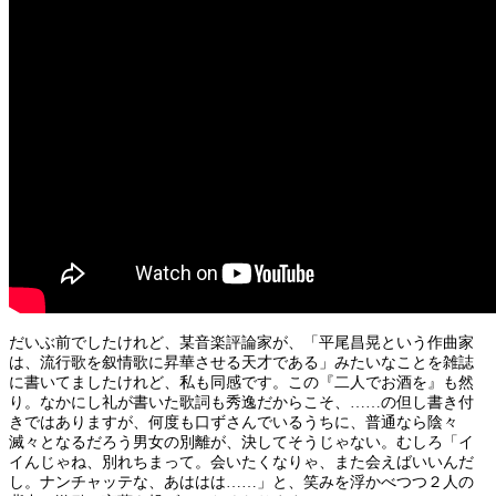
だいぶ前でしたけれど、某音楽評論家が、「平尾昌晃という作曲家
は、流行歌を叙情歌に昇華させる天才である」みたいなことを雑誌
に書いてましたけれど、私も同感です。この『二人でお酒を』も然
り。なかにし礼が書いた歌詞も秀逸だからこそ、……の但し書き付
きではありますが、何度も口ずさんでいるうちに、普通なら陰々
滅々となるだろう男女の別離が、決してそうじゃない。むしろ「イ
イんじゃね、別れちまって。会いたくなりゃ、また会えばいいんだ
し。ナンチャッテな、あははは……」と、笑みを浮かべつつ２人の