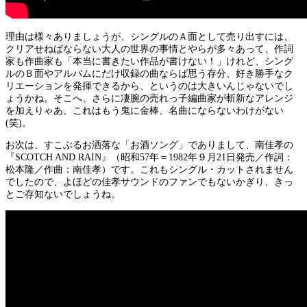
理由は様々ありましょうが、シングルのＡ面として売り出すには、
クリアせねばならない大人の世界の事情とやらが多々あって、作詞
家も作曲家も「本当に書きたい作品が書けない！」けれど、シング
ルのＢ面やアルバムにだけ収録の曲ならば思う存分、好き勝手なク
リエーションを発揮できるから、というのは大きいんじゃないでし
ょうかね。そこへ、さらに凄腕の売れっ子編曲家が斬新なアレンジ
を加えりゃあ、これはもう鬼に金棒、名曲にならないわけがない
(笑)。
お次は、すこぶるお洒落な「お酒ソング」でありまして、南佳孝の
『SCOTCH AND RAIN』（昭和57年＝1982年９月21日発売／作詞：
松本隆／作曲：南佳孝）です。これもシングル・カットされません
でしたので、よほどの佳孝サウンドのファンでもないかぎり、きっ
とご存知ないでしょうね。