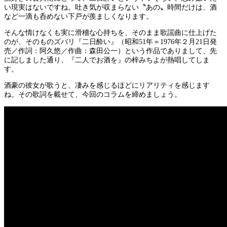
い現実はないですね。吐き気が収まらない〝あの〟時間だけは、酒
など一滴も呑めない下戸が羨ましくなります。
そんな情けなくも実に滑稽な心持ちを、そのまま歌謡曲に仕上げた
のが、そのものズバリ『二日酔い』（昭和51年＝1976年２月21日発
売／作詞：阿久悠／作曲：森田公一）という作品でありまして、先
に記しました通り、『二人でお酒を』の梓みちよが熱唱してしま
す。
酒豪の彼女が歌うと、凄みを感じるほどにリアリティを感じます
ね。その歌詞を載せて、今回のコラムを締めましょう。