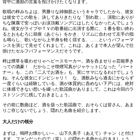
背中に激励の言葉を投げかけたくなります。
歌唱の梓みちよは、男勝りな姉御肌というキャラでしたから、彼女
は彼女でこの歌を、決してありきたりな「別れ歌」、演歌にありが
ちな陳腐で安っぽいお涙頂戴ソングにはしたくなかったんでしょう
ね。彼女がライブやＴＶの歌番組に出演する際に、１番を歌い終わ
るとおもむろに胡座（あぐら）をかき、リズムに合わせて左手の指
も鳴らし、歌いながら上半身を軽く揺する、……というパフォーマ
ンスを演じて見せてくれまして。これは、あくまで本人が望んで仕
掛けたセルフパフォーマンスだそうです。
梓は煙草を吸わせりゃヘビースモーカー。酒を呑ませりゃ芸能界き
っての酒豪！ だからこそ喫煙写真がジャケットになった『パート
ナー』も、この『二人でお酒を』も、実にサマになるわけでしょう
ね。そんな彼女にドンピシャリ！ な、酒飲みなら過去にかならず
一度ぐらいは経験している、酒が体質的に呑めない下戸には、絶対
に体感できない想いを綴った歌謡曲がありまして。これは今回のラ
ストソングに残しておきましょう。
その前に数曲ほど、酒を扱った歌謡曲で、おそらくは皆さん、あま
りご存じないでしょう、隠れた名曲を紹介します。
大人だけの領分
まずは、嗚呼お懐かしい～、山下久美子（あえて）チャン（と付け
ます。ファンだったので（笑））の隠れた名曲から行きましょう