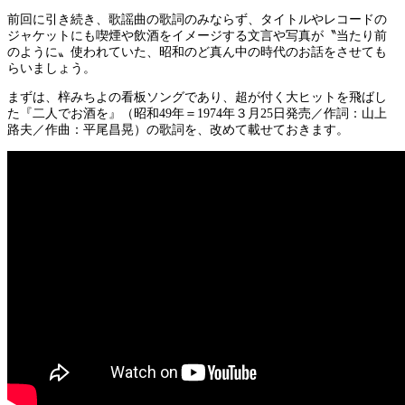
前回に引き続き、歌謡曲の歌詞のみならず、タイトルやレコードの
ジャケットにも喫煙や飲酒をイメージする文言や写真が〝当たり前
のように〟使われていた、昭和のど真ん中の時代のお話をさせても
らいましょう。
まずは、梓みちよの看板ソングであり、超が付く大ヒットを飛ばし
た『二人でお酒を』（昭和49年＝1974年３月25日発売／作詞：山上
路夫／作曲：平尾昌晃）の歌詞を、改めて載せておきます。