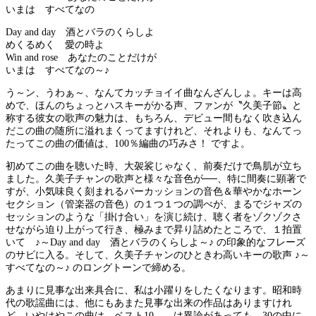
いまは すべてなの
Day and day 酒とバラのくらしよ
めくるめく 愛の時よ
Win and rose あなたのことだけが
いまは すべてなの～♪
う～ン、うわぁ～、なんてカッチョイイ曲なんざんしょ。キーは高
めで、ほんのちょっとハスキーがかる声、ファンが〝久美子節〟と
称する彼女の歌声の魅力は、もちろん、デビュー間もなく吹き込ん
だこの曲の随所に溢れまくってますけれど、それよりも、なんてっ
たってこの曲の価値は、100％編曲の巧みさ！ ですよ。
初めてこの曲を聴いた時、大袈裟じゃなく、前奏だけで鳥肌が立ち
ました。久美子チャンの歌声と様々な音色が──、特に間奏に顕著で
すが、小気味良く刻まれるパーカッションの音色＆華やかなホーン
セクション（管楽器の音色）の１つ１つの調べが、まるでジャズの
セッションのような「掛け合い」を演じ続け、聴く者をゾクゾクさ
せながら迫り上がって行き、極みまで昇り詰めたところで、１拍置
いて ♪～Day and day 酒とバラのくらしよ～♪ の印象的なフレーズ
のサビに入る。そして、久美子チャンのひときわ高いキーの歌声 ♪～
すべてなの～♪ のロングトーンで締める。
あまりに見事な出来具合に、私は小躍りをしたくなります。昭和時
代の歌謡曲には、他にもあまた見事な出来の作品はありますけれ
ど、いやはやこの曲は、ベスト10……は異論があっても、30の中に