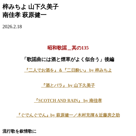
梓みちよ 山下久美子
南佳孝 萩原健一
2026.2.18
昭和歌謡＿其の135
「歌謡曲には酒と煙草がよく似合う」後編
『二人でお酒を』＆『二日酔い』 by 梓みちよ
『酒とバラ』 by 山下久美子
『SCOTCH AND RAIN』 by 南佳孝
『ぐでんぐでん』by 萩原健一／木村充揮＆近藤房之助
流行歌を叙情歌に