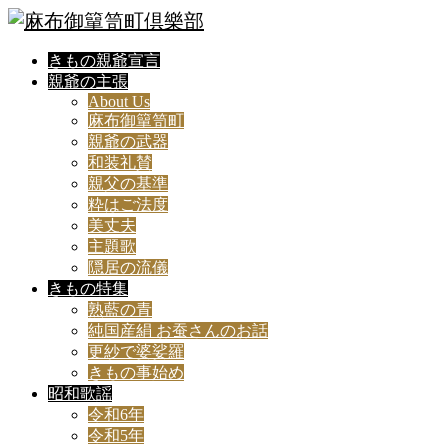
きもの親爺宣言
親爺の主張
About Us
麻布御簞笥町
親爺の武器
和装礼賛
親父の基準
粋はご法度
美丈夫
主題歌
隠居の流儀
きもの特集
熟藍の青
純国産絹 お蚕さんのお話
更紗で婆娑羅
きもの事始め
昭和歌謡
令和6年
令和5年