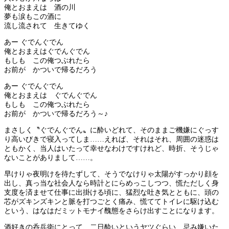
俺とおまえは 酒の川
夢も涙もこの酒に
流し流されて 生きてゆく
あー ぐでんぐでん
俺とおまえはぐでんぐでん
もしも この俺つぶれたら
お前が かついで帰るだろう
あー ぐでんぐでん
俺とおまえは ぐでんぐでん
もしも この俺つぶれたら
お前が かついで帰るだろう～♪
まさしく〝ぐでんぐでん〟に酔いどれて、そのままご機嫌にぐっす
り高いびきで寝入ってしま……えれば、それはそれ、周囲の迷惑は
ともかく、当人はいたって幸せなわけですけれど、時折、そうじゃ
ないことがありまして……。
早けりゃ夜明けを待たずして、そうでなけりゃ太陽がすっかり顔を
出し、真っ当な社会人なら時計とにらめっこしつつ、慌ただしく身
支度を済ませて仕事に出掛ける頃に、猛烈な吐き気とともに、頭の
芯がズキンズキンと脈を打つごとく痛み、慌ててトイレに駆け込む
という、はなはだミットモナイ醜態をさらけ出すことになります。
酒好きの呑兵衛にとって、二日酔いというヤツぐらい、忌み嫌いた