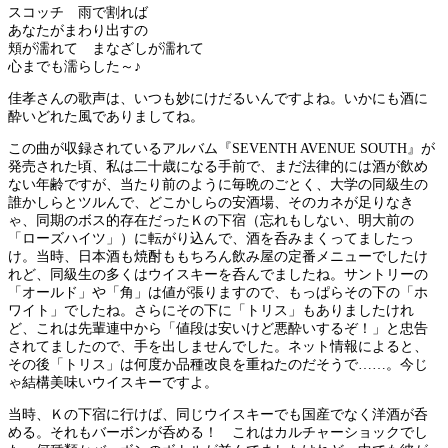
スコッチ 雨で割れば
あなたがまわり出すの
頬が濡れて まなざしが濡れて
心までも濡らした～♪
佳孝さんの歌声は、いつも妙にけだるいんですよね。いかにも酒に
酔いどれた風でありましてね。
この曲が収録されているアルバム『SEVENTH AVENUE SOUTH』が
発売された頃、私は二十歳になる手前で、まだ法律的には酒が飲め
ない年齢ですが、当たり前のように毎晩のごとく、大学の同級生の
誰かしらとツルんで、どこかしらの安酒場、そのカネが足りなき
ゃ、同期のボス的存在だったＫの下宿（忘れもしない、明大前の
「ローズハイツ」）に転がり込んで、酒を呑みまくってましたっ
け。当時、日本酒も焼酎ももちろん飲み屋の定番メニューでしたけ
れど、同級生の多くはウイスキーを呑んでましたね。サントリーの
「オールド」や「角」は値が張りますので、もっぱらその下の「ホ
ワイト」でしたね。さらにその下に「トリス」もありましたけれ
ど、これは先輩連中から「値段は安いけど悪酔いするぞ！」と忠告
されてましたので、手を出しませんでした。ネット情報によると、
その後「トリス」は何度か品種改良を重ねたのだそうで……。今じ
ゃ結構美味いウイスキーですよ。
当時、Ｋの下宿に行けば、同じウイスキーでも国産でなく洋酒が呑
める。それもバーボンが呑める！ これはカルチャーショックでし