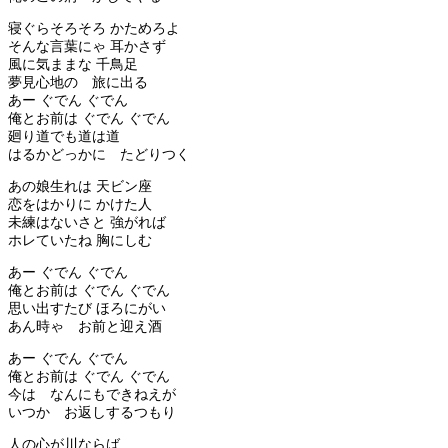
寝ぐらそろそろ かためろよ
そんな言葉にゃ 耳かさず
風に気ままな 千鳥足
夢見心地の 旅に出る
あー ぐでん ぐでん
俺とお前は ぐでん ぐでん
廻り道でも道は道
はるかどっかに たどりつく
あの娘生れは 天ビン座
恋をはかりに かけた人
未練はないさと 強がれば
ホレていたね 胸にしむ
あー ぐでん ぐでん
俺とお前は ぐでん ぐでん
思い出すたび ほろにがい
あん時ゃ お前と迎え酒
あー ぐでん ぐでん
俺とお前は ぐでん ぐでん
今は なんにもできねえが
いつか お返しするつもり
人の心が川ならば