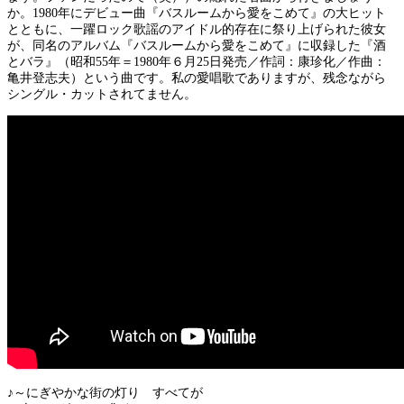
か。1980年にデビュー曲『バスルームから愛をこめて』の大ヒット
とともに、一躍ロック歌謡のアイドル的存在に祭り上げられた彼女
が、同名のアルバム『バスルームから愛をこめて』に収録した『酒
とバラ』（昭和55年＝1980年６月25日発売／作詞：康珍化／作曲：
亀井登志夫）という曲です。私の愛唱歌でありますが、残念ながら
シングル・カットされてません。
♪～にぎやかな街の灯り すべてが