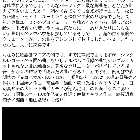
は確実に入るでしょ。こんなパーフェクト級な編曲を、どなたが叶
えて下さいましたか？ 調べてみてすぐに合点が行きました。松任
谷正隆センセイ！ ユーミンこと松任谷由実の旦那様でした。長
年、奥様ユーミンのプロデューサーを務めるかたわら、孫ほどの年
齢の、平成育ちの若手作・編曲家たちに、「ありきたりにならな
い」曲創りのノウハウを伝授しているそうで……。超の付く凄腕の
クリエーターが、この曲をアレンジしておりました。へぇー、だっ
たらね。大いに納得です。
ちなみに歌謡曲マニアの間では、すでに常識でありますが、シング
ルレコードのＢ面の曲、ないしアルバムに収録の曲でシングル・カ
ットされない曲の編曲を、著名なクリエーターが担当している場
合、かなりの確率で「隠れた名曲になる！」んですね。例えば中森
明菜の『ヨコハマA・KU・MA』（昭和57年＝1982年10月27日発売／
作詞；中里綴／作曲：南佳孝／編曲：萩田光雄）がそうですし、渡
辺真知子の大ヒット曲『カモメが翔んだ日』のＢ面『なのにあい
つ』（昭和53年＝1978年発売／作詞：伊藤アキラ／作曲：絵渡辺真
知子／編曲：船山基紀）も然り。