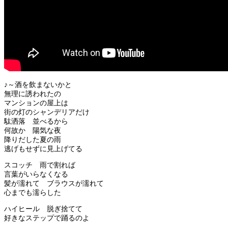
♪～酒を飲まないかと
無理に誘われたの
マンションの屋上は
街の灯のシャンデリアだけ
駄洒落 並べるから
何故か 陽気な夜
降りだした夏の雨
逃げもせずに見上げてる
スコッチ 雨で割れば
言葉がいらなくなる
髪が濡れて ブラウスが濡れて
心までも濡らした
ハイヒール 脱ぎ捨てて
好きなステップで踊るのよ