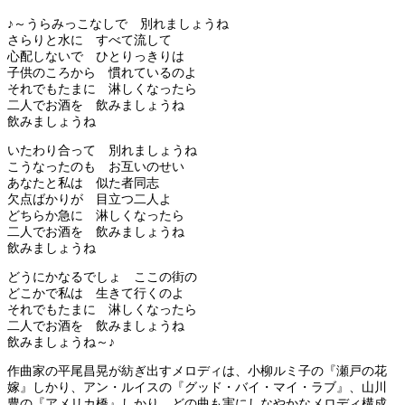
♪～うらみっこなしで 別れましょうね
さらりと水に すべて流して
心配しないで ひとりっきりは
子供のころから 慣れているのよ
それでもたまに 淋しくなったら
二人でお酒を 飲みましょうね
飲みましょうね
いたわり合って 別れましょうね
こうなったのも お互いのせい
あなたと私は 似た者同志
欠点ばかりが 目立つ二人よ
どちらか急に 淋しくなったら
二人でお酒を 飲みましょうね
飲みましょうね
どうにかなるでしょ ここの街の
どこかで私は 生きて行くのよ
それでもたまに 淋しくなったら
二人でお酒を 飲みましょうね
飲みましょうね～♪
作曲家の平尾昌晃が紡ぎ出すメロディは、小柳ルミ子の『瀬戸の花
嫁』しかり、アン・ルイスの『グッド・バイ・マイ・ラブ』、山川
豊の『アメリカ橋』しかり、どの曲も実にしなやかなメロディ構成