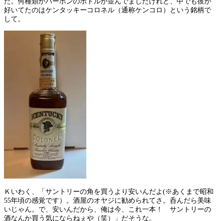
た。何種類かバーボンのボトルが並んでましたけれど、中でも彼が
好いてたのはケンタッキーコロネル（通称ケンコロ）という銘柄で
して。
Ｋいわく、「サントリーの角を買うより安いんだよ(※あくまで昭和
55年頃の感覚です）。酒屋のオヤジに勧められてさ。呑んだら美味
いじゃん。で、安いんだから、俺は今、これ一本！ サントリーの
酒なんか買う気にならねぇや（笑）」だそうな。