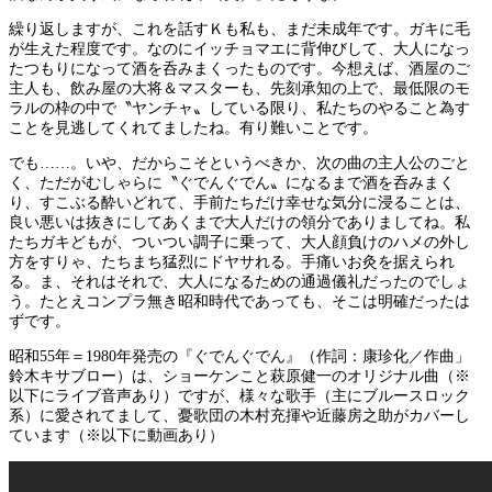
繰り返しますが、これを話すＫも私も、まだ未成年です。ガキに毛
が生えた程度です。なのにイッチョマエに背伸びして、大人になっ
たつもりになって酒を呑みまくったものです。今想えば、酒屋のご
主人も、飲み屋の大将＆マスターも、先刻承知の上で、最低限のモ
ラルの枠の中で〝ヤンチャ〟している限り、私たちのやること為す
ことを見逃してくれてましたね。有り難いことです。
でも……。いや、だからこそというべきか、次の曲の主人公のごと
く、ただがむしゃらに〝ぐでんぐでん〟になるまで酒を呑みまく
り、すこぶる酔いどれて、手前たちだけ幸せな気分に浸ることは、
良い悪いは抜きにしてあくまで大人だけの領分でありましてね。私
たちガキどもが、ついつい調子に乗って、大人顔負けのハメの外し
方をすりゃ、たちまち猛烈にドヤサれる。手痛いお灸を据えられ
る。ま、それはそれで、大人になるための通過儀礼だったのでしょ
う。たとえコンプラ無き昭和時代であっても、そこは明確だったは
ずです。
昭和55年＝1980年発売の『ぐでんぐでん』（作詞：康珍化／作曲」
鈴木キサブロー）は、ショーケンこと萩原健一のオリジナル曲（※
以下にライブ音声あり）ですが、様々な歌手（主にブルースロック
系）に愛されてまして、憂歌団の木村充揮や近藤房之助がカバーし
ています（※以下に動画あり）