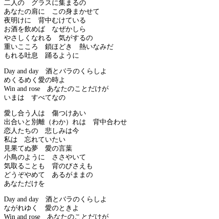
二人の グラスに集まるの
あなたの肩に この身まかせて
夜明けに 背中むけている
お酒を飲めば なぜかしら
やさしくなれる 気がするの
重いこころ 鎖ほどき 熱いなみだ
もれる吐息 踊るように
Day and day 酒とバラのくらしよ
めくるめく愛の時よ
Win and rose あなたのことだけが
いまは すべてなの
愛し合う人は 傷つけあい
出合いと別離（わか）れは 背中合わせ
恋人たちの 悲しみは今
私は 忘れていたい
見果てぬ夢 愛の言葉
小鳥のように ささやいて
気取ることも 背のびさえも
どうぞやめて あるがままの
あなただけを
Day and day 酒とバラのくらしよ
ながれゆく 愛のときよ
Win and rose あなたのことだけが