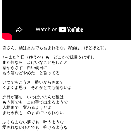
皆さん、酒は呑んでも呑まれるな。深酒は、ほどほどに。
♪～また昨日（ゆうべ）も どこかで破目をはずし
また何なら よけいなことをしたと
窓からさす 白い朝日に
もう酒などやめた と誓ってる
いつでもこうさ 酔いからさめて
くよくよ思う それがとても情ないよ
夕日が落ち いっぱいのんだ後は
もう何でも この手で出来るようで
人柄まで 変わるようだよ
また今夜も のまずにいられない
ふくらまない夢でも 叶うような
愛されないひとでも 抱けるような