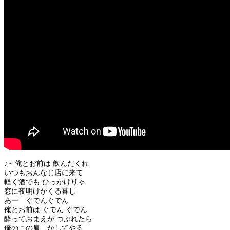
♪～俺とお前は 飲んだくれ
いつもおんなじ店に来て
軽く酒でも ひっかけりゃ
窓に夜明けがくる暮し
あー ぐでんぐでん
俺とお前は ぐでん ぐでん
酔っておまえが つぶれたら
俺のこの肩 かしてやる